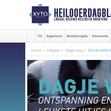
HEILOOERDAGBL
lokaal nieuws heiloo en omgeving
112
Algemeen
Bedrijvengids
Gemeente
Home
Uitgaan
Dagje weg
Eerste editie