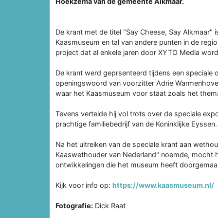
Hoekzema van de gemeente Alkmaar.
De krant met de titel "Say Cheese, Say Alkmaar" is
Kaasmuseum en tal van andere punten in de regi
project dat al enkele jaren door XYTO Media wo
De krant werd geprsenteerd tijdens een speciale
openingswoord van voorzitter Adrie Warmenhoven
waar het Kaasmuseum voor staat zoals het thema
Tevens vertelde hij vol trots over de speciale exp
prachtige familiebedrijf van de Koninklijke Eyssen.
Na het uitreiken van de speciale krant aan wetho
Kaaswethouder van Nederland" noemde, mocht he
ontwikkelingen die het museum heeft doorgemaakt
Kijk voor info op:
https://www.kaasmuseum.nl/
Fotografie:
Dick Raat