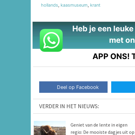
hollands
,
kaasmuseum
,
krant
Heb je een leuke t
met on
APP ONS!
T
Deel op Facebook
VERDER IN HET NIEUWS:
Geniet van de lente in eigen
regio: De mooiste dagjes uit op