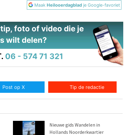
Maak
Heilooerdagblad
je Google-favoriet
ip, foto of video die je
s wilt delen?
.
06 - 574 71 321
Post op X
Tip de redactie
Nieuwe gids Wandelen in
Hollands Noorderkwartier