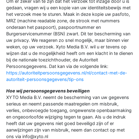
Om er zeker van te zijn dat het verzoek tot inzage door u is
gedaan, vragen wij u een kopie van uw identiteitsbewijs met
het verzoek mee te sturen. Maak in deze kopie uw pasfoto,
MRZ (machine readable zone, de strook met nummers
onderaan het paspoort), paspoortnummer en
Burgerservicenummer (BSN) zwart. Dit ter bescherming van
uw privacy. We reageren zo snel mogelijk, maar binnen vier
weken, op uw verzoek. Xyto Media B.V. wil u er tevens op
wijzen dat u de mogelijkheid heeft om een klacht in te dienen
bij de nationale toezichthouder, de Autoriteit
Persoonsgegevens. Dat kan via de volgende link:
https://autoriteitpersoonsgegevens.nl/nl/contact-met-de-
autoriteit-persoonsgegevens/tip-ons
Hoe wij persoonsgegevens beveiligen
XYTO Media B.V. neemt de bescherming van uw gegevens
serieus en neemt passende maatregelen om misbruik,
verlies, onbevoegde toegang, ongewenste openbaarmaking
en ongeoorloofde wijziging tegen te gaan. Als u de indruk
heeft dat uw gegevens niet goed beveiligd zijn of er
aanwijzingen zijn van misbruik, neem dan contact op met
ons via info@xyto.nl