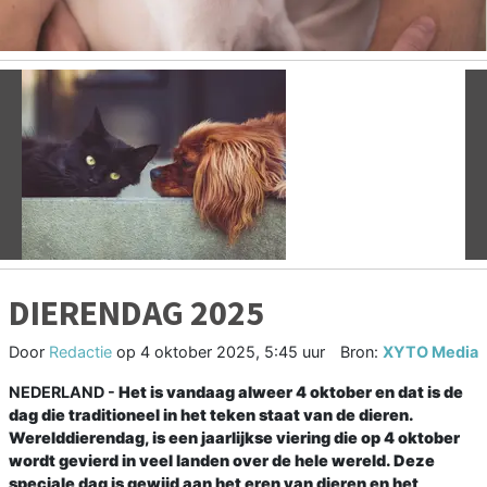
Vorige
V
DIERENDAG 2025
Door
Redactie
op
4 oktober 2025, 5:45 uur
Bron:
XYTO Media
NEDERLAND -
Het is vandaag alweer 4 oktober en dat is de
dag die traditioneel in het teken staat van de dieren.
Werelddierendag, is een jaarlijkse viering die op 4 oktober
wordt gevierd in veel landen over de hele wereld. Deze
speciale dag is gewijd aan het eren van dieren en het