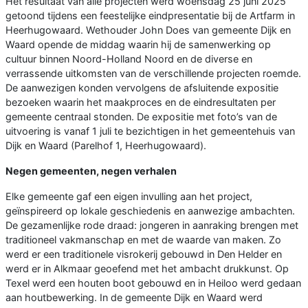
Het resultaat van alle projecten werd woensdag 25 juni 2025
getoond tijdens een feestelijke eindpresentatie bij de Artfarm in
Heerhugowaard. Wethouder John Does van gemeente Dijk en
Waard opende de middag waarin hij de samenwerking op
cultuur binnen Noord-Holland Noord en de diverse en
verrassende uitkomsten van de verschillende projecten roemde.
De aanwezigen konden vervolgens de afsluitende expositie
bezoeken waarin het maakproces en de eindresultaten per
gemeente centraal stonden. De expositie met foto’s van de
uitvoering is vanaf 1 juli te bezichtigen in het gemeentehuis van
Dijk en Waard (Parelhof 1, Heerhugowaard).
Negen gemeenten, negen verhalen
Elke gemeente gaf een eigen invulling aan het project,
geïnspireerd op lokale geschiedenis en aanwezige ambachten.
De gezamenlijke rode draad: jongeren in aanraking brengen met
traditioneel vakmanschap en met de waarde van maken. Zo
werd er een traditionele visrokerij gebouwd in Den Helder en
werd er in Alkmaar geoefend met het ambacht drukkunst. Op
Texel werd een houten boot gebouwd en in Heiloo werd gedaan
aan houtbewerking. In de gemeente Dijk en Waard werd