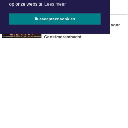
op onze website
Lees meer
Walk Into the Light: Vroege
Ik accepteer cookies
ochtendwandeling met aandacht voor
suïcidepreventie vanuit
Geestmerambacht
Flitsmarathon van start: extra
snelheidscontroles in Nederland en
populaire vakantielanden
Zomerse warmte en droogte houden
voorlopig aan
Zonovergoten Zomer op het Plein
opnieuw groot succes