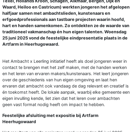
Texel, Hollands Kroon, Schagen, Alkmaar, Bergen, Dijk en
Waard, Heiloo en Castricum) werkten jongeren het afgelopen
halfjaar samen met ambachtslieden, kunstenaars en
erfgoedprofessionals aan tastbare projecten waarin hoofd,
hart en handen samenkomen. Zo ontdekten ze de waarde van
traditioneel vakmanschap én hun eigen talenten. Woensdag
25 juni 2025 vond de feestelijke eindpresentatie plaats in de
Artfarm in Heerhugowaard.
Het Ambacht x Leerling initiatief heeft als doel jongeren weer in
contact te brengen met het zelf maken, met de handen werken
en het leren van ervaren makers/kunstenaars. Het leert jongeren
over de geschiedenis van hun eigen omgeving en laat hen
ervaren dat ambacht ook vandaag de dag relevant en creatief is
én toekomst heeft. De lokale aanpak, waarbij elke gemeente een
eigen invulling kende, liet zien dat het leren over ambachten
geen vast format nodig heeft om impact te hebben.
Feestelijke afsluiting met expositie bij Artfarm
Heerhugowaard