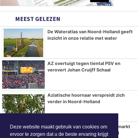
MEEST GELEZEN
De Wateratlas van Noord-Holland geeft
inzicht in onze relatie met water
AZ overtuigt tegen tiental PSV en
verovert Johan Cruijff Schaal
Aziatische hoornaar verspreidt zich
verder in Noord-Holland
Tweede editie Sorochynska Jaarmarkt
Deze website maakt gebruik van cookies om
komt er aan in Stadspark De Parel
ervoor te zorgen dat u de beste ervaring krijgt