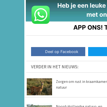
Heb je een leuke t
met on
APP ONS!
T
Deel op Facebook
VERDER IN HET NIEUWS:
Zorgen om rust in kraamkamer
natuur
Noord-Hollandse natuur- en