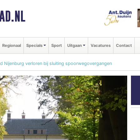
AD.NL
Regionaal
Specials
Sport
Uitgaan
Vacatures
Contact
ed Nijenburg verloren bij sluiting spoorwegovergangen