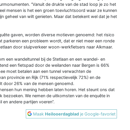
rmonumenten. “Vanuit de drukte van de stad loop je zo het
veel mensen is het een groen toevluchtsoord waar ze kunnen
zijn geheel van wilt genieten. Maar dat betekent wel dat je het
enquête gaven, worden diverse motieven genoemd: het risico
at parkeren een probleem wordt, dat er niet meer een ronde
etlaan door sluipverkeer woon-werkfietsers naar Alkmaar.
om een wandeltunnel bij de Stetlaan en een wandel- en
uitend een fietspad door de weilanden naar Bergen is 66%
 mee moet betalen aan een tunnel verwachten de
van provincie en Rijk (71% respectievelijk 72%) en de
dt door 26% van de mensen genoemd.
 mensen hun mening hebben laten horen. Het steunt ons dat
ak bezoeken. We nemen de uitkomsten van de enquête in
 en andere partijen voeren”.
Maak
Heilooerdagblad
je Google-favoriet