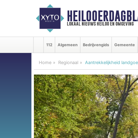
HEILOOERDAGBL
lokaal nieuws heiloo en omgeving
112
Algemeen
Bedrijvengids
Gemeente
Home
Regionaal
Aantrekkelijkheid landgo