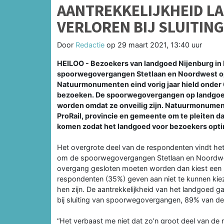
AANTREKKELIJKHEID L
VERLOREN BIJ SLUITI
Door
Redactie
op
29 maart 2021, 13:40 uur
HEILOO - Bezoekers van landgoed Nijenburg in 
spoorwegovergangen Stetlaan en Noordwest open
Natuurmonumenten eind vorig jaar hield onder 
bezoeken. De spoorwegovergangen op landgoed N
worden omdat ze onveilig zijn. Natuurmonumen
ProRail, provincie en gemeente om te pleiten 
komen zodat het landgoed voor bezoekers optima
Het overgrote deel van de respondenten vindt het
om de spoorwegovergangen Stetlaan en Noordwes
overgang gesloten moeten worden dan kiest een 
respondenten (35%) geven aan niet te kunnen kiez
hen zijn. De aantrekkelijkheid van het landgoed g
bij sluiting van spoorwegovergangen, 89% van de 
“Het verbaast me niet dat zo’n groot deel van d