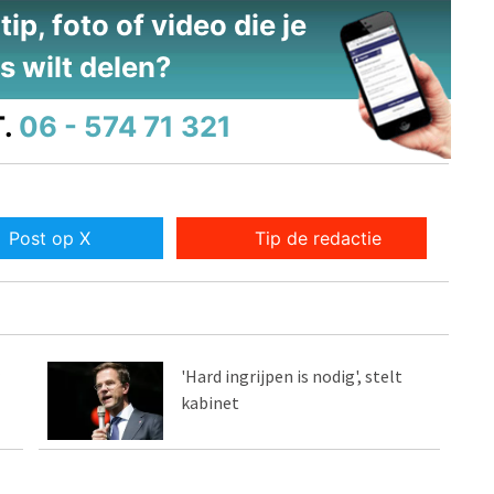
ip, foto of video die je
s wilt delen?
.
06 - 574 71 321
Post op X
Tip de redactie
'Hard ingrijpen is nodig', stelt
kabinet