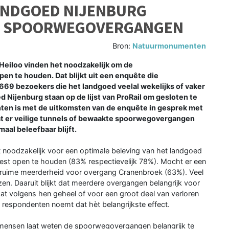
ANDGOED NIJENBURG
NG SPOORWEGOVERGANGEN
Bron:
Natuurmonumenten
Heiloo vinden het noodzakelijk om de
 te houden. Dat blijkt uit een enquête die
669 bezoekers die het landgoed veelal wekelijks of vaker
ijenburg staan op de lijst van ProRail om gesloten te
ten is met de uitkomsten van de enquête in gesprek met
dat er veilige tunnels of bewaakte spoorwegovergangen
al beleefbaar blijft.
 noodzakelijk voor een optimale beleving van het landgoed
t open te houden (83% respectievelijk 78%). Mocht er een
ruime meerderheid voor overgang Cranenbroek (63%). Veel
en. Daaruit blijkt dat meerdere overgangen belangrijk voor
aat volgens hen geheel of voor een groot deel van verloren
respondenten noemt dat hèt belangrijkste effect.
e mensen laat weten de spoorwegovergangen belangrijk te