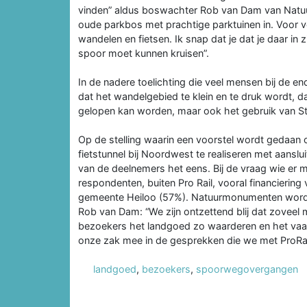
vinden” aldus boswachter Rob van Dam van Natuu
oude parkbos met prachtige parktuinen in. Voor 
wandelen en fietsen. Ik snap dat je dat je daar in 
spoor moet kunnen kruisen”.
In de nadere toelichting die veel mensen bij de 
dat het wandelgebied te klein en te druk wordt, d
gelopen kan worden, maar ook het gebruik van St
Op de stelling waarin een voorstel wordt gedaan 
fietstunnel bij Noordwest te realiseren met aansl
van de deelnemers het eens. Bij de vraag wie er
respondenten, buiten Pro Rail, vooral financiering 
gemeente Heiloo (57%). Natuurmonumenten wor
Rob van Dam: “We zijn ontzettend blij dat zoveel
bezoekers het landgoed zo waarderen en het va
onze zak mee in de gesprekken die we met ProRail
landgoed
,
bezoekers
,
spoorwegovergangen