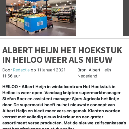
Vorige
V
ALBERT HEIJN HET HOEKSTUK
IN HEILOO WEER ALS NIEUW
Door
Redactie
op
11 januari 2021,
Bron: Albert Heijn
11:56 uur
Nederland
HEILOO - Albert Heijn in winkelcentrum Het Hoekstuk in
Heiloo is weer open. Vandaag knipten supermarktmanager
Stefan Boer en assistent manager Sjors Agricola het lintje
door. De supermarkt heeft nu het nieuwste concept van
Albert Heijn en biedt meer vers en gemak. Klanten worden
verrast met volledig nieuw interieur en een groter
assortiment verse producten. Met de nieuwe zelfscankassa’s
gaat het afrekenen een stuk sneller.