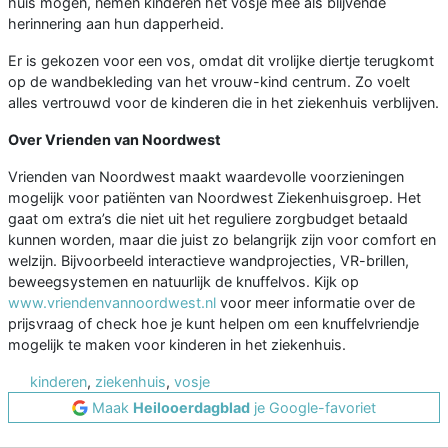
huis mogen, nemen kinderen het vosje mee als blijvende
herinnering aan hun dapperheid.
Er is gekozen voor een vos, omdat dit vrolijke diertje terugkomt
op de wandbekleding van het vrouw-kind centrum. Zo voelt
alles vertrouwd voor de kinderen die in het ziekenhuis verblijven.
Over Vrienden van Noordwest
Vrienden van Noordwest maakt waardevolle voorzieningen
mogelijk voor patiënten van Noordwest Ziekenhuisgroep. Het
gaat om extra’s die niet uit het reguliere zorgbudget betaald
kunnen worden, maar die juist zo belangrijk zijn voor comfort en
welzijn. Bijvoorbeeld interactieve wandprojecties, VR-brillen,
beweegsystemen en natuurlijk de knuffelvos. Kijk op
www.vriendenvannoordwest.nl
voor meer informatie over de
prijsvraag of check hoe je kunt helpen om een knuffelvriendje
mogelijk te maken voor kinderen in het ziekenhuis.
kinderen
,
ziekenhuis
,
vosje
Maak
Heilooerdagblad
je Google-favoriet