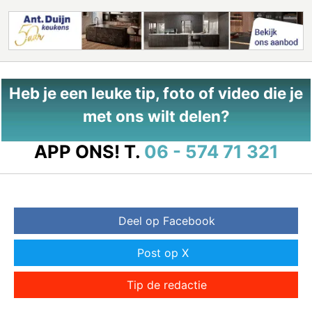
Heb je een leuke tip, foto of video die je
met ons wilt delen?
APP ONS!
T.
06 - 574 71 321
Deel op Facebook
Post op X
Tip de redactie