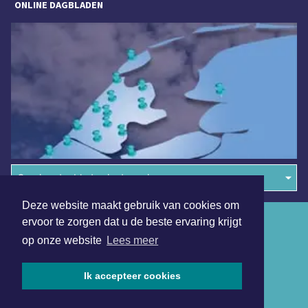
ONLINE DAGBLADEN
Overige dagbladen in de regio
Deze website maakt gebruik van cookies om
Algemene voorwaarden
ervoor te zorgen dat u de beste ervaring krijgt
op onze website
Lees meer
Disclaimer
Privacy Statement
Ik accepteer cookies
Copyright (c) 2026 | Heilooerdagblad.nl - Alle rechten