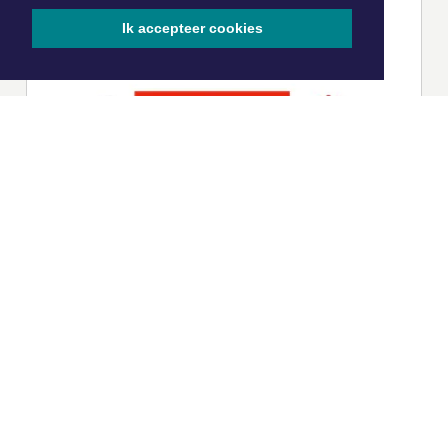
Ik accepteer cookies
|
Nieuws | Sport | Evenementen
Hoofdvestiging: