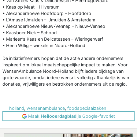
• Van Streek Kaas & Delicatessen – Heerhugowaard
• Kaas op Maat – Hilversum
• Alexanderhoeve Hoofddorp – Hoofddorp
• L’Amuse IJmuiden – IJmuiden & Amsterdam
• Alexanderhoeve Nieuw-Vennep – Nieuw-Vennep
• Kaasboer Niek – Schoorl
• Marleen’s Kaas en Delicatessen – Wieringerwerf
• Henri Willig – winkels in Noord-Holland
De initiatiefnemers hopen dat de actie andere ondernemers
inspireert om lokaal maatschappelijke impact te maken. Voor
WensenAmbulance Noord-Holland blijft iedere bijdrage van
grote waarde, omdat iedere wensrit volledig afhankelijk is van
donaties, vrijwilligers en betrokken ondernemers uit de regio.
holland
,
wensenambulance
,
foodspeciaalzaken
Maak
Heilooerdagblad
je Google-favoriet