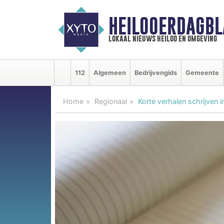
HEILOOERDAGBL
lokaal nieuws heiloo en omgeving
112
Algemeen
Bedrijvengids
Gemeente
Home
Regionaal
Korte verhalen schrijven in