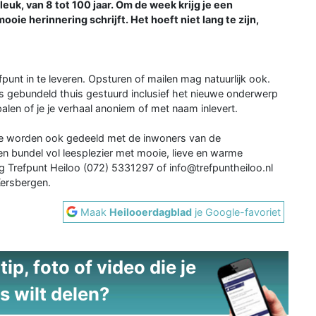
leuk, van 8 tot 100 jaar. Om de week krijg je een
ie herinnering schrijft. Het hoeft niet lang te zijn,
fpunt in te leveren. Opsturen of mailen mag natuurlijk ook.
rs gebundeld thuis gestuurd inclusief het nieuwe onderwerp
len of je je verhaal anoniem of met naam inlevert.
ze worden ook gedeeld met de inwoners van de
en bundel vol leesplezier met mooie, lieve en warme
ng Trefpunt Heiloo (072) 5331297 of info@trefpuntheiloo.nl
Kersbergen.
Maak
Heilooerdagblad
je Google-favoriet
ip, foto of video die je
s wilt delen?