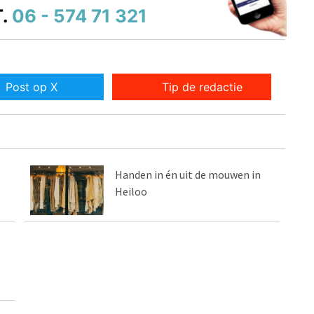
.
06 - 574 71 321
Post op X
Tip de redactie
Handen in én uit de mouwen in
Heiloo