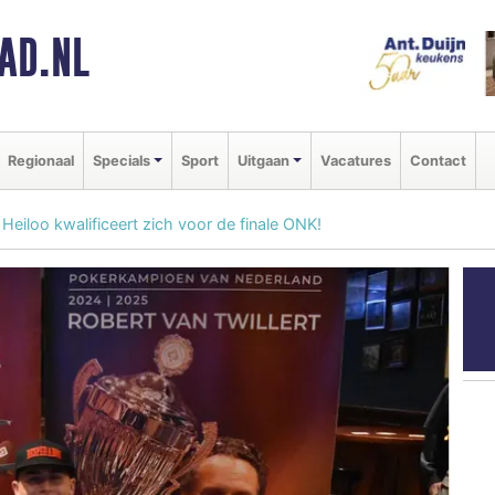
AD.NL
Regionaal
Specials
Sport
Uitgaan
Vacatures
Contact
Heiloo kwalificeert zich voor de finale ONK!