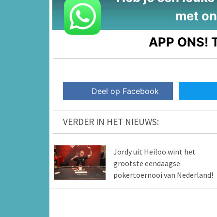
met on
APP ONS!
T
Deel op Facebook
VERDER IN HET NIEUWS:
Jordy uit Heiloo wint het
grootste eendaagse
pokertoernooi van Nederland!