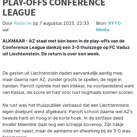
PLAY-OFFS CONFERENCE
LEAGUE
Door
Redactie
op
7 augustus 2025, 22:33
Bron:
XYTO
uur
Media
ALKMAAR - AZ staat met één been in de play-offs van de
Conference League dankzij een 3-0 thuiszege op FC Vaduz
uit Liechtenstein. De return is over een week.
De gasten uit Liechtenstein deden aanvankelijk aardig mee,
maar daarna nam AZ, zonder groots te spellen, de regie in
handen. Parrott opende met een intikker, na voorbereidend werk
van Kasius, de score en had voor rust nogmaals kunnen scoren.
Na rust was het thuispubliek verbaasd dat een Liechtensteins
eigen doelpunt werd afgekeurd. Parrott schoot daarna wel AZ's
tweede hard en hoog in de korte hoek. In de slotfase deed
invaller Meerdink daar nog een schepje bovenop. Zijn hakje
rolde net naast, maar de aanname en afwerking bij de 3-0 was