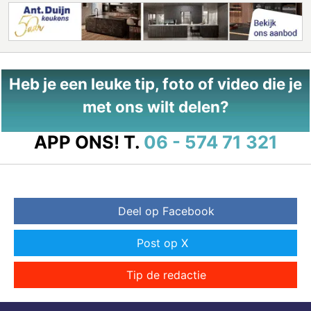
Heb je een leuke tip, foto of video die je
met ons wilt delen?
APP ONS!
T.
06 - 574 71 321
Deel op Facebook
Post op X
Tip de redactie