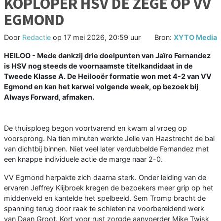
KOPLOPER HSV DE ZEGE OP VV
EGMOND
Door
Redactie
op
17 mei 2026, 20:59 uur
Bron:
XYTO Media
HEILOO - Mede dankzij drie doelpunten van Jaïro Fernandez
is HSV nog steeds de voornaamste titelkandidaat in de
Tweede Klasse A. De Heilooër formatie won met 4-2 van VV
Egmond en kan het karwei volgende week, op bezoek bij
Always Forward, afmaken.
De thuisploeg begon voortvarend en kwam al vroeg op
voorsprong. Na tien minuten werkte Jelle van Haastrecht de bal
van dichtbij binnen. Niet veel later verdubbelde Fernandez met
een knappe individuele actie de marge naar 2-0.
VV Egmond herpakte zich daarna sterk. Onder leiding van de
ervaren Jeffrey Klijbroek kregen de bezoekers meer grip op het
middenveld en kantelde het spelbeeld. Sem Tromp bracht de
spanning terug door raak te schieten na voorbereidend werk
van Daan Groot. Kort voor rust zorgde aanvoerder Mike Twisk