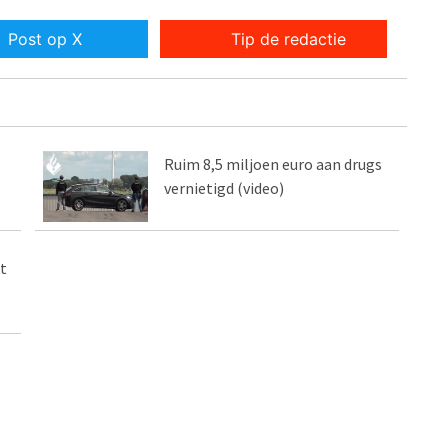
Post op X
Tip de redactie
Ruim 8,5 miljoen euro aan drugs
vernietigd (video)
t