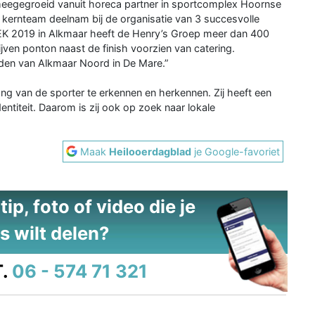
meegegroeid vanuit horeca partner in sportcomplex Hoornse
t kernteam deelnam bij de organisatie van 3 succesvolle
t EK 2019 in Alkmaar heeft de Henry’s Groep meer dan 400
jven ponton naast de finish voorzien van catering.
rden van Alkmaar Noord in De Mare.”
ng van de sporter te erkennen en herkennen. Zij heeft een
dentiteit. Daarom is zij ook op zoek naar lokale
Maak
Heilooerdagblad
je Google-favoriet
ip, foto of video die je
s wilt delen?
.
06 - 574 71 321