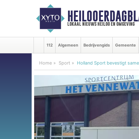
HEILOOERDAGBL
lokaal nieuws heiloo en omgeving
112
Algemeen
Bedrijvengids
Gemeente
Home
Sport
Holland Sport bevestigt sam