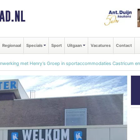
AD.NL
Regionaal
Specials
Sport
Uitgaan
Vacatures
Contact
enwerking met Henry’s Groep in sportaccommodaties Castricum en