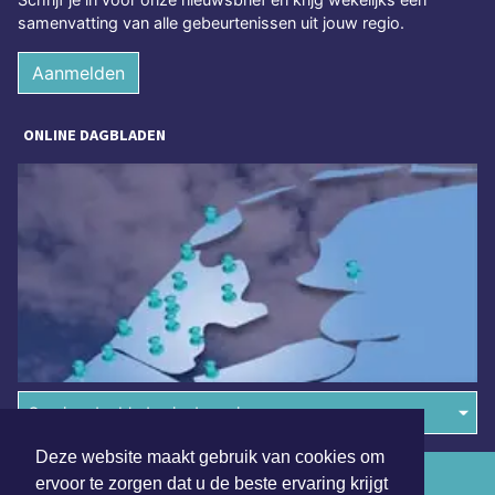
samenvatting van alle gebeurtenissen uit jouw regio.
Aanmelden
ONLINE DAGBLADEN
Overige dagbladen in de regio
Deze website maakt gebruik van cookies om
Algemene voorwaarden
ervoor te zorgen dat u de beste ervaring krijgt