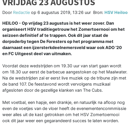
VRIJDAG 23 AUGUSTUS
Door
Redactie
op
6 augustus 2019, 13:26 uur
Bron:
HSV Heiloo
HEILOO - Op vrijdag 23 augustus is het weer zover. Dan
organiseert HSV traditiegetrouw het Zomertoernooi om het
seizoen definitief af te trappen. Ook dit jaar staat de
dorpsderby tegen De Foresters op het programma met
daarnaast een ijzersterkdeelnemersveld waar ook ADO '20
en FC Uitgeest deel van uitmaken.
Voordat deze wedstrijden om 19.30 uur van start gaan wordt
om 18.30 uur eerst de barbecue aangestoken op het Maalwater.
Na de wedstrijden zal er eerst live muziek op de tribune zijn met
de band 107. De feestavond wordt vervolgens muzikaal
afgesloten door de gezellige klanken van The Cubs.
Met voetbal, een hapje, een drankje, en natuurlijk na afloop nog
even de voetjes van de vloer heeft de evenementenconmmissie
weer alles uit de kast getrokken om het HSV Zomertoernooi
ook dit jaar weer een gegarandeerd succes te laten worden.