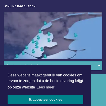
ONLINE DAGBLADEN
Overige dagbladen in de regio
Deze website maakt gebruik van cookies om
Algemene voorwaarden
ervoor te zorgen dat u de beste ervaring krijgt
op onze website
Lees meer
Disclaimer
Privacy Statement
Ik accepteer cookies