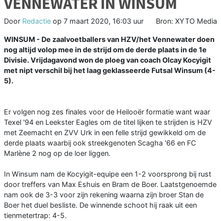
VENNEWATER IN WINSUM
Door
Redactie
op
7 maart 2020, 16:03 uur
Bron: XYTO Media
WINSUM - De zaalvoetballers van HZV/het Vennewater doen
nog altijd volop mee in de strijd om de derde plaats in de 1e
Divisie. Vrijdagavond won de ploeg van coach Olcay Kocyigit
met nipt verschil bij het laag geklasseerde Futsal Winsum (4-
5).
Er volgen nog zes finales voor de Heilooër formatie want waar
Texel '94 en Leekster Eagles om de titel lijken te strijden is HZV
met Zeemacht en ZVV Urk in een felle strijd gewikkeld om de
derde plaats waarbij ook streekgenoten Scagha '66 en FC
Marlène 2 nog op de loer liggen.
In Winsum nam de Kocyigit-equipe een 1-2 voorsprong bij rust
door treffers van Max Eshuis en Bram de Boer. Laatstgenoemde
nam ook de 3-3 voor zijn rekening waarna zijn broer Stan de
Boer het duel besliste. De winnende schoot hij raak uit een
tienmetertrap: 4-5.