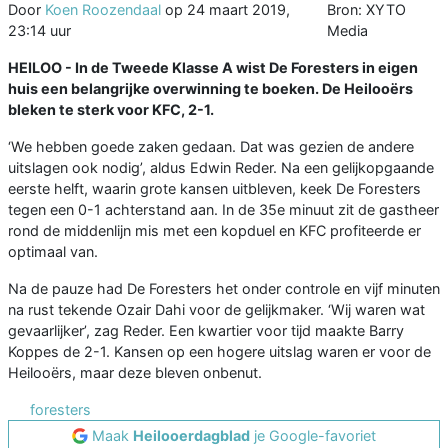
Door
Koen Roozendaal
op
24 maart 2019,
Bron: XYTO
23:14 uur
Media
HEILOO - In de Tweede Klasse A wist De Foresters in eigen
huis een belangrijke overwinning te boeken. De Heilooërs
bleken te sterk voor KFC, 2-1.
‘We hebben goede zaken gedaan. Dat was gezien de andere
uitslagen ook nodig’, aldus Edwin Reder. Na een gelijkopgaande
eerste helft, waarin grote kansen uitbleven, keek De Foresters
tegen een 0-1 achterstand aan. In de 35e minuut zit de gastheer
rond de middenlijn mis met een kopduel en KFC profiteerde er
optimaal van.
Na de pauze had De Foresters het onder controle en vijf minuten
na rust tekende Ozair Dahi voor de gelijkmaker. ‘Wij waren wat
gevaarlijker’, zag Reder. Een kwartier voor tijd maakte Barry
Koppes de 2-1. Kansen op een hogere uitslag waren er voor de
Heilooërs, maar deze bleven onbenut.
foresters
Maak
Heilooerdagblad
je Google-favoriet