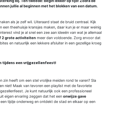
terking bij. Ten tweede: begin lekker op tijd! Zodra de
kunnen jullie al beginnen met het blokken van een datum.
aken als je zelf wil. Uiteraard staat de bruid centraal. Kijk
 in een theehuisje kransjes maken, daar kun je er maar weinig
terest vind je al snel een zee aan ideeën van wat je allemaal
f 2 grote activiteiten
meer dan voldoende. Zorg ervoor dat
tes en natuurlijk een lekkere afsluiter in een gezellige kroeg
n tijdens een vrijgezellenfeest!
n zin heeft om een stel vrolijke meiden rond te varen? Sla
n niet! Maak van tevoren een playlist met de favoriete
gezellenfeest. Je kunt natuurlijk ook een professioneel
 uit eigen ervaring zeggen dat het een
onwijze gave
ht een tijdje onderweg en ontdekt de stad en elkaar op een