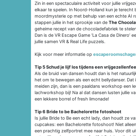
Zin in een spectaculaire activiteit voor jullie vr
elkaar te spelen. In Noord-Holland kun je terecht 
moordmysterie op met behulp van een echte AI ro
stappen jullie in het sprookje van de
The Chocola
geheime recept van de chocoladefabriek te stele
Dan is de VR Escape Game ‘La Casa de Dinero’ een
jullie samen VR & Real Life puzzels.
Kijk voor meer informatie op
escaperoomschagen
Tip 5 Schud je lijf los tijdens een vrijgezellen
Als de bruid van dansen houdt dan is het natuurlij
het om te bewegen als een echt bellydanser. Dat is 
meiden zijn, dan is een paaldans workshop een leuk
lachworkshop bij! Na al dat dansen lusten jullie v
een lekkere borrel of fresh limonade!
Tip 6 Bride to be Bachelorette fotoshoot
Is jullie Bride to Be een echt lady, dan houdt ze 
cupcakes: een Bachelorette fotoshoot! Niet alleen
een prachtig zelfportret mee naar huis. Voor dit ui