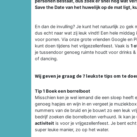
personen bestaat, dus zoek er snel nog wat vers
Save the Date van het huwelijk op de mat ligt, 
En dan de invulling? Je kunt het natuurlijk zo gek m
dus echt naar wat zij leuk vindt! Een hele middag
voor porren. Via onze grote vrienden Google en Pin
kunt doen tijdens het vrijgezellenfeest. Vaak is
1 o
je tussendoor genoeg ruimte houdt voor drinks & bi
of dancing.
Wij geven je graag de 7 leukste tips om te doe
Tip 1 Boek een borrelboot
Misschien ken je wel iemand die een sloep heeft e
genoeg hapjes en wijn in en vergeet je muziekboxe
nummers van de bruid en je bouwt zo een leuk vrij
bedrijf zoeken die borrelboten verhuurd. Ik kan je
activiteit
is voor je vrijgezellenfeest. Je bent ec
super leuke manier, zo op het water.