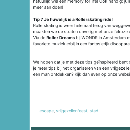
natuurlijk wel een memory for life! Ook handig: jull
meer aan doen!
Tip 7 Je huwelijk is a Rollerskating ride!
Rollerskating is weer helemaal terug van weggewee
maakten we de straten onveilig met onze felroze e
Via de
Roller Dreams
bij WONDR in Amsterdam make
favoriete muziek erbij in een fantasierijk discopara
We hopen dat je met deze tips geïnspireerd bent o
je meer tips bij het organiseren van een vrijgezelle
een man ontdekken? Kijk dan even op onze websi
escape
,
vrijgezellenfeest
,
stad