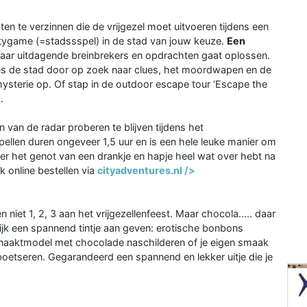
en te verzinnen die de vrijgezel moet uitvoeren tijdens een
itygame (=stadssspel) in de stad van jouw keuze.
Een
kaar uitdagende breinbrekers en opdrachten gaat oplossen.
ives de stad door op zoek naar clues, het moordwapen en de
ysterie op. Of stap in de outdoor escape tour ‘Escape the
.
n van de radar proberen te blijven tijdens het
ellen duren ongeveer 1,5 uur en is een hele leuke manier om
der het genot van een drankje en hapje heel wat over hebt na
k online bestellen via
cityadventures.nl />
 niet 1, 2, 3 aan het vrijgezellenfeest. Maar chocola….. daar
lijk een spannend tintje aan geven: erotische bonbons
 naaktmodel met chocolade naschilderen of je eigen smaak
etseren. Gegarandeerd een spannend en lekker uitje die je