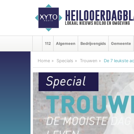
HEILOOERDAGBL
lokaal nieuws heiloo en omgeving
112
Algemeen
Bedrijvengids
Gemeente
Home
Specials
Trouwen
De 7 leukste ac