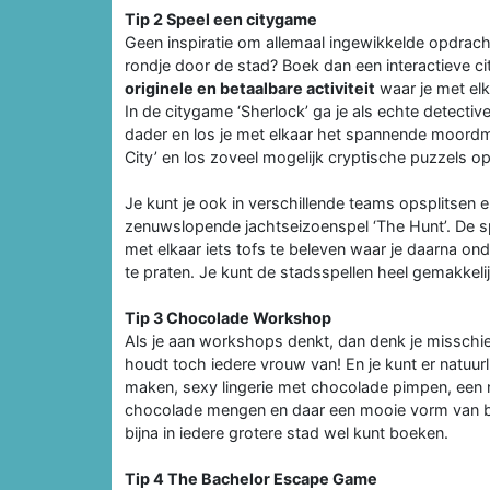
Tip 2 Speel een citygame
Geen inspiratie om allemaal ingewikkelde opdracht
rondje door de stad? Boek dan een interactieve c
originele en betaalbare activiteit
waar je met el
In de citygame ‘Sherlock’ ga je als echte detect
dader en los je met elkaar het spannende moordm
City’ en los zoveel mogelijk cryptische puzzels op
Je kunt je ook in verschillende teams opsplitsen e
zenuwslopende jachtseizoenspel ‘The Hunt’. De sp
met elkaar iets tofs te beleven waar je daarna on
te praten. Je kunt de stadsspellen heel gemakkelij
Tip 3 Chocolade Workshop
Als je aan workshops denkt, dan denk je misschien
houdt toch iedere vrouw van! En je kunt er natuur
maken, sexy lingerie met chocolade pimpen, een
chocolade mengen en daar een mooie vorm van bo
bijna in iedere grotere stad wel kunt boeken.
Tip 4 The Bachelor Escape Game