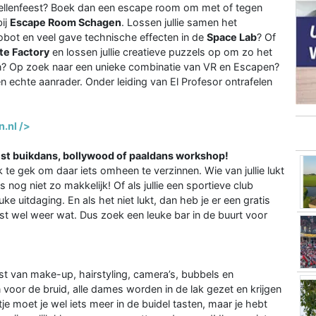
ijgezellenfeest? Boek dan een escape room om met of tegen
bij
Escape Room Schagen
. Lossen jullie samen het
bot en veel gave technische effecten in de
Space Lab
? Of
te Factory
en lossen jullie creatieve puzzels op om zo het
n? Op zoek naar een unieke combinatie van VR en Escapen?
 echte aanrader. Onder leiding van El Profesor ontrafelen
.nl />
feest buikdans, bollywood of paaldans workshop!
k te gek om daar iets omheen te verzinnen. Wie van jullie lukt
nog niet zo makkelijk! Of als jullie een sportieve club
e uitdaging. En als het niet lukt, dan heb je er een gratis
ast wel weer wat. Dus zoek een leuke bar in de buurt voor
vast van make-up, hairstyling, camera’s, bubbels en
 voor de bruid, alle dames worden in de lak gezet en krijgen
tje moet je wel iets meer in de buidel tasten, maar je hebt