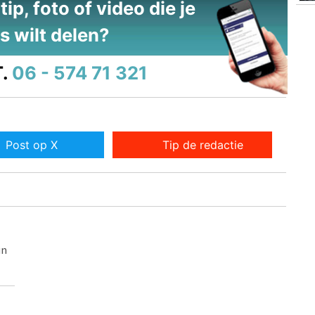
ip, foto of video die je
s wilt delen?
.
06 - 574 71 321
Post op X
Tip de redactie
un