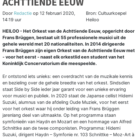
ACHTTIENDE EEUW
Door
Redactie
op
12 februari 2020,
Bron: Cultuurkoepel
14:19 uur
Heiloo
HEILOO - Het Orkest van de Achttiende Eeuw, opgericht door
Frans Brüggen, bestaat uit 55 professionele musici uit de
gehele wereld met 20 nationaliteiten. In 2014 dirigeerde
Frans Brüggen zijn eigen Orkest van de Achttiende Eeuw met
- voor het eerst - naast elk orkestlid een student van het
Koninklijk Concervatorium die meespeelde.
Er ontstond iets unieks: een overdracht van de muzikale kennis
en bezieling over de gehele breedte van het orkest. Sindsdien
staat Side by Side ieder jaar garant voor een unieke ervaring
voor musici en publiek. In 2020 staat de Japanse cellist Hidemi
Suzuki, alumnus van de afdeling Oude Muziek, voor het eerst
voor het orkest waar hij onder leiding van Frans Brüggen
jarenlang deel van uitmaakte. Op het programma staan
symfonieën van Haydn en Mozart en een hommage van Alfred
Schnittke aan de twee componisten. Programma: Hidemi
Suzuki, dirigent Haydn – Symfonie nr. 103 Schnittke – Moz-Art à