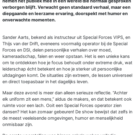
nemen het publiek mee in een wereld die normaal gesproken
verborgen blijft. Verwacht geen standaard verhaal, maar een
diepgaande en leerzame ervaring, doorspekt met humor en
onverwachte momenten.
Sander Aarts, bekend als instructeur uit Special Forces VIPS, en
Thijs van der Drift, eveneens voormalig operator bij de Special
Forces en DSI, delen persoonlijke verhalen over moed,
kameraadschap, falen en weer opstaan. Het is een unieke kans
om te ontdekken hoe je focus behoudt onder extreme druk, wat
leiderschap écht betekent en hoe je sterker uit persoonlijke
uitdagingen komt. De situaties zijn extreem, de lessen universeel
en direct toepasbaar in het dagelijks leven.
Maar deze avond is meer dan alleen serieuze reflectie. “Achter
elk uniform zit een mens,” aldus de makers, en dat betekent ook
ruimte voor een lach. Ooit een Special Forces operator zien
dansen? Het kan zomaar gebeuren! De show bewijst dat zelfs in
de meest veeleisende omgevingen, humor en menselijkheid
onmisbaar zijn.