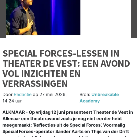
Vorige
V
SPECIAL FORCES-LESSEN IN
THEATER DE VEST: EEN AVOND
VOL INZICHTEN EN
VERRASSINGEN
Door
Redactie
op
27 mei 2026,
Bron:
Unbreakable
14:24 uur
Academy
ALKMAAR - Op vrijdag 12 juni presenteert Theater de Vest in
Alkmaar een theateravond zoals je nog niet eerder hebt
meegemaakt: ‘Reflecties uit de Special Forces’. Voormalig
Special Forces-operator Sander Aarts en Thijs van der Drift