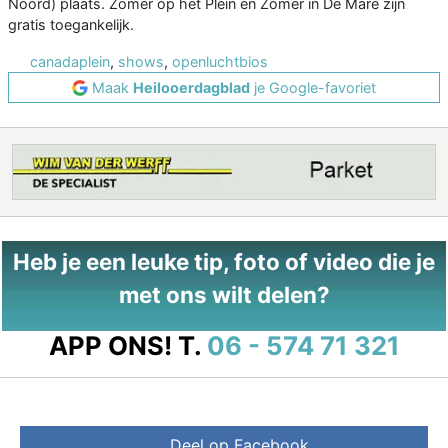
Noord) plaats. Zomer op het Plein en Zomer in De Mare zijn
gratis toegankelijk.
canadaplein
,
shows
,
openluchtbios
Maak
Heilooerdagblad
je Google-favoriet
Heb je een leuke tip, foto of video die je
met ons wilt delen?
APP ONS!
T.
06 - 574 71 321
Deel op Facebook