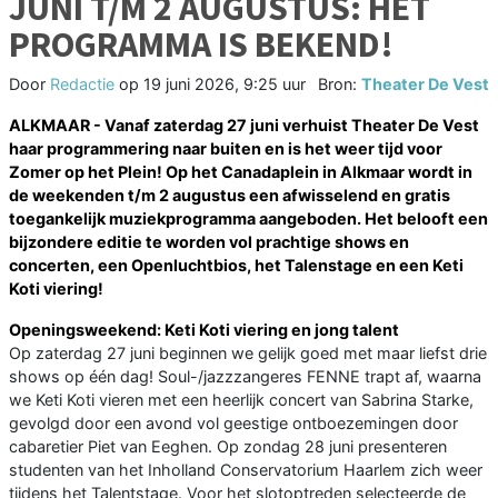
JUNI T/M 2 AUGUSTUS: HET
PROGRAMMA IS BEKEND!
Door
Redactie
op
19 juni 2026, 9:25 uur
Bron:
Theater De Vest
ALKMAAR - Vanaf zaterdag 27 juni verhuist Theater De Vest
haar programmering naar buiten en is het weer tijd voor
Zomer op het Plein! Op het Canadaplein in Alkmaar wordt in
de weekenden t/m 2 augustus een afwisselend en gratis
toegankelijk muziekprogramma aangeboden. Het belooft een
bijzondere editie te worden vol prachtige shows en
concerten, een Openluchtbios, het Talenstage en een Keti
Koti viering!
Openingsweekend: Keti Koti viering en jong talent
Op zaterdag 27 juni beginnen we gelijk goed met maar liefst drie
shows op één dag! Soul-/jazzzangeres FENNE trapt af, waarna
we Keti Koti vieren met een heerlijk concert van Sabrina Starke,
gevolgd door een avond vol geestige ontboezemingen door
cabaretier Piet van Eeghen. Op zondag 28 juni presenteren
studenten van het Inholland Conservatorium Haarlem zich weer
tijdens het Talentstage. Voor het slotoptreden selecteerde de