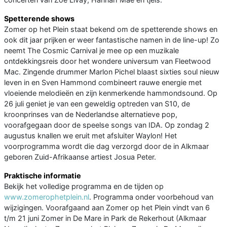
Spetterende shows
Zomer op het Plein staat bekend om de spetterende shows en
ook dit jaar prijken er weer fantastische namen in de line-up! Zo
neemt The Cosmic Carnival je mee op een muzikale
ontdekkingsreis door het wondere universum van Fleetwood
Mac. Zingende drummer Marlon Pichel blaast sixties soul nieuw
leven in en Sven Hammond combineert rauwe energie met
vloeiende melodieën en zijn kenmerkende hammondsound. Op
26 juli geniet je van een geweldig optreden van S10, de
kroonprinses van de Nederlandse alternatieve pop,
voorafgegaan door de speelse songs van IDA. Op zondag 2
augustus knallen we eruit met afsluiter Waylon! Het
voorprogramma wordt die dag verzorgd door de in Alkmaar
geboren Zuid-Afrikaanse artiest Josua Peter.
Praktische informatie
Bekijk het volledige programma en de tijden op
www.zomerophetplein.nl
. Programma onder voorbehoud van
wijzigingen. Voorafgaand aan Zomer op het Plein vindt van 6
t/m 21 juni Zomer in De Mare in Park de Rekerhout (Alkmaar