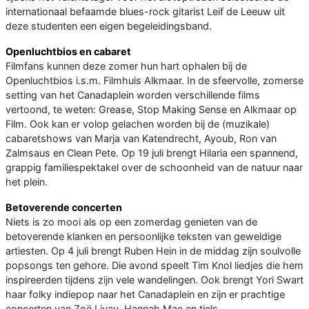
internationaal befaamde blues-rock gitarist Leif de Leeuw uit
deze studenten een eigen begeleidingsband.
Openluchtbios en cabaret
Filmfans kunnen deze zomer hun hart ophalen bij de
Openluchtbios i.s.m. Filmhuis Alkmaar. In de sfeervolle, zomerse
setting van het Canadaplein worden verschillende films
vertoond, te weten: Grease, Stop Making Sense en Alkmaar op
Film. Ook kan er volop gelachen worden bij de (muzikale)
cabaretshows van Marja van Katendrecht, Ayoub, Ron van
Zalmsaus en Clean Pete. Op 19 juli brengt Hilaria een spannend,
grappig familiespektakel over de schoonheid van de natuur naar
het plein.
Betoverende concerten
Niets is zo mooi als op een zomerdag genieten van de
betoverende klanken en persoonlijke teksten van geweldige
artiesten. Op 4 juli brengt Ruben Hein in de middag zijn soulvolle
popsongs ten gehore. Die avond speelt Tim Knol liedjes die hem
inspireerden tijdens zijn vele wandelingen. Ook brengt Yori Swart
haar folky indiepop naar het Canadaplein en zijn er prachtige
concerten van Zoë Livay, Hannah Mae en tjels.