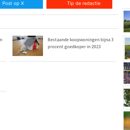
Post op X
Tip de redactie
in
Bestaande koopwoningen bijna 3
procent goedkoper in 2023