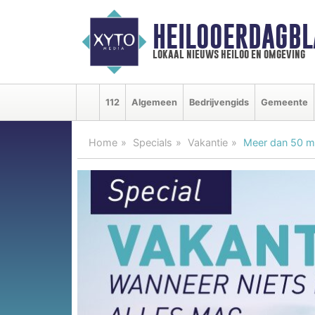
HEILOOERDAGBL
lokaal nieuws heiloo en omgeving
112
Algemeen
Bedrijvengids
Gemeente
Home
Specials
Vakantie
Meer dan 50 mi