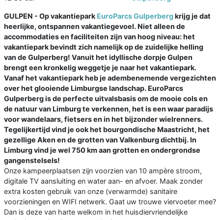
GULPEN -
Op vakantiepark
EuroParcs Gulperberg
krijg je dat
heerlijke, ontspannen vakantiegevoel. Niet alleen de
accommodaties en faciliteiten zijn van hoog niveau: het
vakantiepark bevindt zich namelijk op de zuidelijke helling
van de Gulperberg! Vanuit het idyllische dorpje Gulpen
brengt een kronkelig weggetje je naar het vakantiepark.
Vanaf het vakantiepark heb je adembenemende vergezichten
over het glooiende Limburgse landschap. EuroParcs
Gulperberg is de perfecte uitvalsbasis om de mooie cols en
de natuur van Limburg te verkennen, het is een waar paradijs
voor wandelaars, fietsers en in het bijzonder wielrenners.
Tegelijkertijd vind je ook het bourgondische Maastricht, het
gezellige Aken en de grotten van Valkenburg dichtbij. In
Limburg vind je wel 750 km aan grotten en ondergrondse
gangenstelsels!
Onze kampeerplaatsen zijn voorzien van 10 ampère stroom,
digitale TV aansluiting en water aan- en afvoer. Maak zonder
extra kosten gebruik van onze (verwarmde) sanitaire
voorzieningen en WIFI netwerk. Gaat uw trouwe viervoeter mee?
Dan is deze van harte welkom in het huisdiervriendelijke