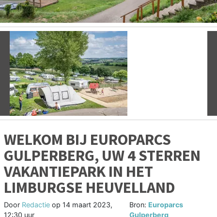
Vorige
V
WELKOM BIJ EUROPARCS
GULPERBERG, UW 4 STERREN
VAKANTIEPARK IN HET
LIMBURGSE HEUVELLAND
Door
Redactie
op
14 maart 2023,
Bron:
Europarcs
12:30 uur
Gulperberg