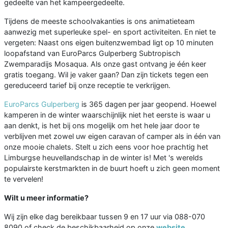
gedeelte van het kampeergedeelte.
Tijdens de meeste schoolvakanties is ons animatieteam
aanwezig met superleuke spel- en sport activiteiten. En niet te
vergeten: Naast ons eigen buitenzwembad ligt op 10 minuten
loopafstand van EuroParcs Gulperberg Subtropisch
Zwemparadijs Mosaqua. Als onze gast ontvang je één keer
gratis toegang. Wil je vaker gaan? Dan zijn tickets tegen een
gereduceerd tarief bij onze receptie te verkrijgen.
EuroParcs Gulperberg
is 365 dagen per jaar geopend. Hoewel
kamperen in de winter waarschijnlijk niet het eerste is waar u
aan denkt, is het bij ons mogelijk om het hele jaar door te
verblijven met zowel uw eigen caravan of camper als in één van
onze mooie chalets. Stelt u zich eens voor hoe prachtig het
Limburgse heuvellandschap in de winter is! Met 's werelds
populairste kerstmarkten in de buurt hoeft u zich geen moment
te vervelen!
Wilt u meer informatie?
Wij zijn elke dag bereikbaar tussen 9 en 17 uur via 088-070
8090 of check de beschikbaarheid op onze
website