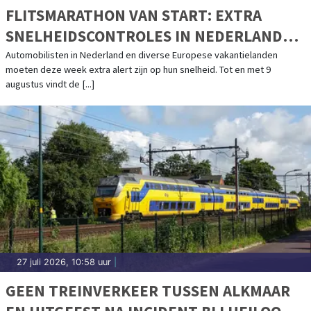
FLITSMARATHON VAN START: EXTRA
SNELHEIDSCONTROLES IN NEDERLAND
EN POPULAIRE VAKANTIELANDEN
Automobilisten in Nederland en diverse Europese vakantielanden
moeten deze week extra alert zijn op hun snelheid. Tot en met 9
augustus vindt de [...]
27 juli 2026, 10:58 uur
|
GEEN TREINVERKEER TUSSEN ALKMAAR