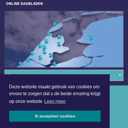
ONLINE DAGBLADEN
Overige dagbladen in de regio
Deze website maakt gebruik van cookies om
Algemene voorwaarden
ervoor te zorgen dat u de beste ervaring krijgt
op onze website
Lees meer
Disclaimer
Privacy Statement
Ik accepteer cookies
Copyright (c) 2026 | Heilooerdagblad.nl - Alle rechten