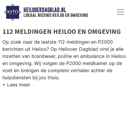
HEILOOERDAGBLAD.NL
lokaal nieuws heiloo en omgeving
112 MELDINGEN HEILOO EN OMGEVING
Op zoek naar de laatste 112 meldingen en P2000
berichten uit Heiloo? Op Heilooer Dagblad vind je alle
inzetten van brandweer, politie en ambulance in Heiloo
en omgeving. Wij volgen de P2000 meldkamer op de
voet en brengen de complete verhalen achter de
hulpdiensten bij jou thuis.
P2000 MELDINGEN HEILOO
Van incidenten op de N9 en de Kennemerstraatweg tot
meldingen in Heiloo centrum, Zuiderloo en aan de
randen van de Heilooer duinen — onze redactie is er
snel bij.