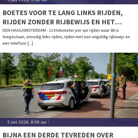
BOETES VOOR TE LANG LINKS RIJDEN,
RIJDEN ZONDER RIJBEWIJS EN HET
VASTHOUDEN VAN EEN TELEFOON
DEN HAAG/AMSTERDAM - 114 kilometer per uur rijden waar 80 is
toegestaan, onnodig links rijden, rijden met een ongeldig rijbewijs en
een telefoon [...]
5 juni 2026, 6:59 uur
|
BIJNA EEN DERDE TEVREDEN OVER