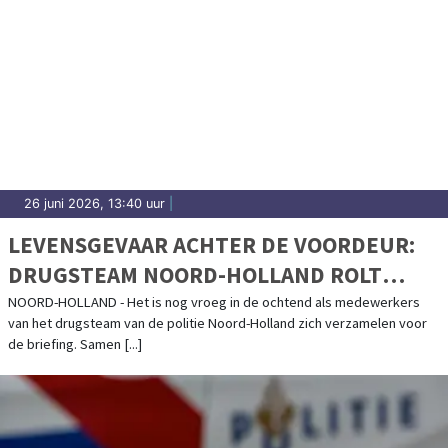
26 juni 2026, 13:40 uur
|
LEVENSGEVAAR ACHTER DE VOORDEUR:
DRUGSTEAM NOORD-HOLLAND ROLT
HENNEPKWEKERIJEN OP
NOORD-HOLLAND - Het is nog vroeg in de ochtend als medewerkers
van het drugsteam van de politie Noord-Holland zich verzamelen voor
de briefing. Samen [...]