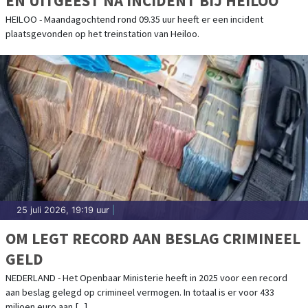
EN UITGEEST NA INCIDENT BIJ HEILOO
HEILOO - Maandagochtend rond 09.35 uur heeft er een incident
plaatsgevonden op het treinstation van Heiloo.
25 juli 2026, 19:19 uur
|
OM LEGT RECORD AAN BESLAG CRIMINEEL
GELD
NEDERLAND - Het Openbaar Ministerie heeft in 2025 voor een record
aan beslag gelegd op crimineel vermogen. In totaal is er voor 433
miljoen euro aan [...]