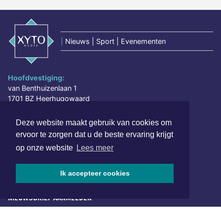
|
Nieuws | Sport | Evenementen
Hoofdvestiging:
van Benthuizenlaan 1
1701 BZ Heerhugowaard
072 8200 600
Deze website maakt gebruik van cookies om
redactie@xyto.nl
ervoor te zorgen dat u de beste ervaring krijgt
www.xyto.nl
op onze website
Lees meer
SOCIAL MEDIA
Ik accepteer cookies
NIEUWSBRIEF AANMELDEN
Schrijf je in voor onze nieuwsbrief en krijg wekelijks een