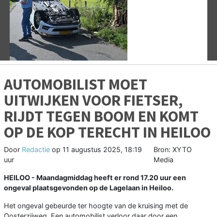
Vorige
V
AUTOMOBILIST MOET
UITWIJKEN VOOR FIETSER,
RIJDT TEGEN BOOM EN KOMT
OP DE KOP TERECHT IN HEILOO
Door
Redactie
op
11 augustus 2025, 18:19
Bron: XYTO
uur
Media
HEILOO - Maandagmiddag heeft er rond 17.20 uur een
ongeval plaatsgevonden op de Lagelaan in Heiloo.
Het ongeval gebeurde ter hoogte van de kruising met de
Oosterzijweg. Een automobilist verloor daar door een