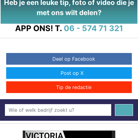
Heb je een leuke tip, foto of video die je
met ons wilt delen?
APP ONS!
T.
06 - 574 71 321
Deel op Facebook
Post op X
Tip de redactie