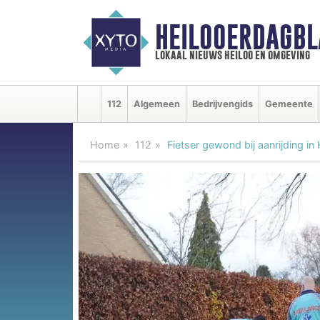
HEILOOERDAGBL
lokaal nieuws heiloo en omgeving
112
Algemeen
Bedrijvengids
Gemeente
Home
112
Fietser gewond bij aanrijding in