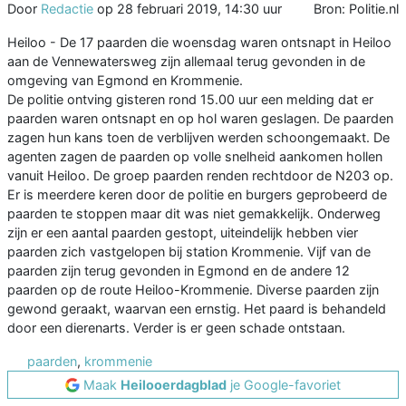
Door
Redactie
op
28 februari 2019, 14:30 uur
Bron: Politie.nl
Heiloo - De 17 paarden die woensdag waren ontsnapt in Heiloo
aan de Vennewatersweg zijn allemaal terug gevonden in de
omgeving van Egmond en Krommenie.
De politie ontving gisteren rond 15.00 uur een melding dat er
paarden waren ontsnapt en op hol waren geslagen. De paarden
zagen hun kans toen de verblijven werden schoongemaakt. De
agenten zagen de paarden op volle snelheid aankomen hollen
vanuit Heiloo. De groep paarden renden rechtdoor de N203 op.
Er is meerdere keren door de politie en burgers geprobeerd de
paarden te stoppen maar dit was niet gemakkelijk. Onderweg
zijn er een aantal paarden gestopt, uiteindelijk hebben vier
paarden zich vastgelopen bij station Krommenie. Vijf van de
paarden zijn terug gevonden in Egmond en de andere 12
paarden op de route Heiloo-Krommenie. Diverse paarden zijn
gewond geraakt, waarvan een ernstig. Het paard is behandeld
door een dierenarts. Verder is er geen schade ontstaan.
paarden
,
krommenie
Maak
Heilooerdagblad
je Google-favoriet