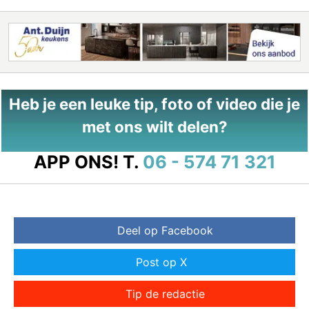
Heb je een leuke tip, foto of video die je
met ons wilt delen?
APP ONS!
T.
06 - 574 71 321
Deel op Facebook
Post op X
Tip de redactie