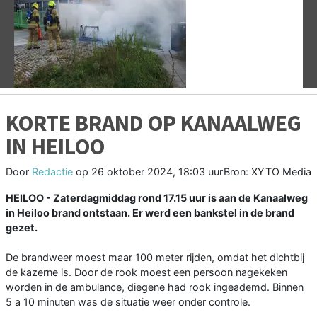
Vorige
V
KORTE BRAND OP KANAALWEG
IN HEILOO
Door
Redactie
op
26 oktober 2024, 18:03 uur
Bron: XYTO Media
HEILOO - Zaterdagmiddag rond 17.15 uur is aan de Kanaalweg
in Heiloo brand ontstaan. Er werd een bankstel in de brand
gezet.
De brandweer moest maar 100 meter rijden, omdat het dichtbij
de kazerne is. Door de rook moest een persoon nagekeken
worden in de ambulance, diegene had rook ingeademd. Binnen
5 a 10 minuten was de situatie weer onder controle.