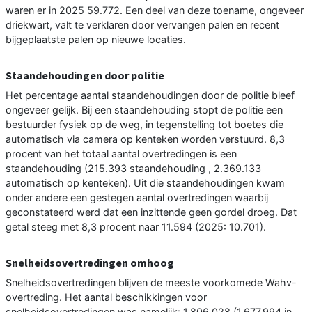
waren er in 2025 59.772. Een deel van deze toename, ongeveer
driekwart, valt te verklaren door vervangen palen en recent
bijgeplaatste palen op nieuwe locaties.
Staandehoudingen door politie
Het percentage aantal staandehoudingen door de politie bleef
ongeveer gelijk. Bij een staandehouding stopt de politie een
bestuurder fysiek op de weg, in tegenstelling tot boetes die
automatisch via camera op kenteken worden verstuurd. 8,3
procent van het totaal aantal overtredingen is een
staandehouding (215.393 staandehouding , 2.369.133
automatisch op kenteken). Uit die staandehoudingen kwam
onder andere een gestegen aantal overtredingen waarbij
geconstateerd werd dat een inzittende geen gordel droeg. Dat
getal steeg met 8,3 procent naar 11.594 (2025: 10.701).
Snelheidsovertredingen omhoog
Snelheidsovertredingen blijven de meeste voorkomede Wahv-
overtreding. Het aantal beschikkingen voor
snelheidsovertredingen was namelijk: 1.806.028 (1.677.994 in