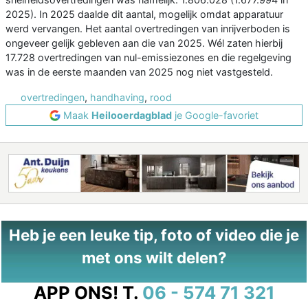
2025). In 2025 daalde dit aantal, mogelijk omdat apparatuur
werd vervangen. Het aantal overtredingen van inrijverboden is
ongeveer gelijk gebleven aan die van 2025. Wél zaten hierbij
17.728 overtredingen van nul-emissiezones en die regelgeving
was in de eerste maanden van 2025 nog niet vastgesteld.
overtredingen
,
handhaving
,
rood
Maak
Heilooerdagblad
je Google-favoriet
Heb je een leuke tip, foto of video die je
met ons wilt delen?
APP ONS!
T.
06 - 574 71 321