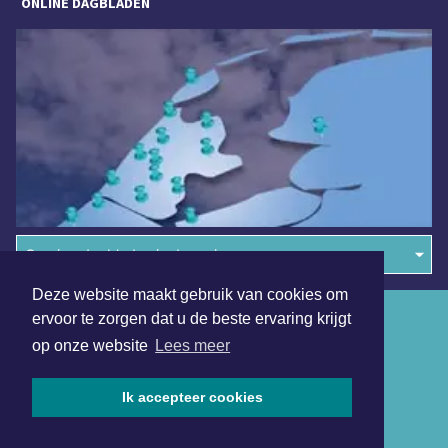
ONLINE DAGBLADEN
Overige dagbladen in de regio
Deze website maakt gebruik van cookies om
Algemene voorwaarden
ervoor te zorgen dat u de beste ervaring krijgt
op onze website
Lees meer
Disclaimer
Privacy Statement
Ik accepteer cookies
Copyright (c) 2026 | Heilooerdagblad.nl - Alle rechten
voorbehouden