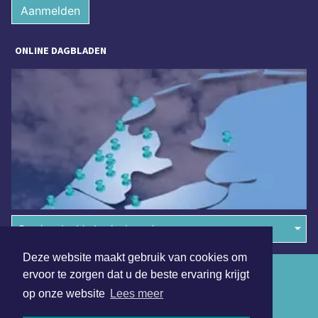
Aanmelden
ONLINE DAGBLADEN
Overige dagbladen in de regio
Deze website maakt gebruik van cookies om
Algemene voorwaarden
ervoor te zorgen dat u de beste ervaring krijgt
op onze website
Lees meer
Disclaimer