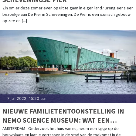
Zin om er deze zomer even op uit te gaan in eigen land? Breng eens een
bezoekje aan De Pier in Scheveningen. De Pier is een iconisch gebouw
op zee en [...]
7 juli 2022, 15:20 uur
|
NIEUWE FAMILIETENTOONSTELLING IN
NEMO SCIENCE MUSEUM: WAT EEN
GEBOUW!
AMSTERDAM - Onderzoek het huis van nu, neem een kijkje op de
bouwplaats en laat je verrassen in de stad van de toekomst in de