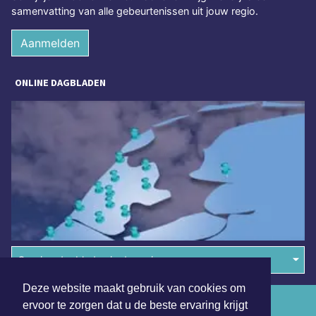
samenvatting van alle gebeurtenissen uit jouw regio.
Aanmelden
ONLINE DAGBLADEN
Overige dagbladen in de regio
Deze website maakt gebruik van cookies om
Algemene voorwaarden
ervoor te zorgen dat u de beste ervaring krijgt