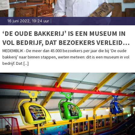
16 juni 2022, 19:24 uur
|
‘DE OUDE BAKKERIJ’ IS EEN MUSEUM IN
VOL BEDRIJF, DAT BEZOEKERS VERLEIDT
VIA ALLE ZINTUIGEN
MEDEMBLIK - De meer dan 45.000 bezoekers per jaar die bij ‘De oude
bakkerij’ naar binnen stappen, weten meteen: dit is een museum in vol
bedrijf. Dat [...]