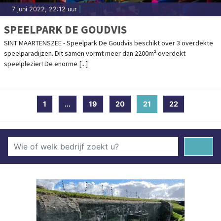
7 juni 2022, 22:12 uur
|
SPEELPARK DE GOUDVIS
SINT MAARTENSZEE - Speelpark De Goudvis beschikt over 3 overdekte
speelparadijzen. Dit samen vormt meer dan 2200m² overdekt
speelplezier! De enorme [...]
1
...
19
20
21
(current)
22