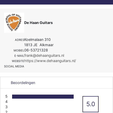
De Haan Guitars
Koelmalaan 310
ADRES
1813 JE Alkmaar
06-53721328
MOBIEL
frank@dehaanguitars.nl
E-MAIL
https://www.dehaanguitars.nl/
WEBSITE
SOCIAL MEDIA
Beoordelingen
5
4
5.0
3
2