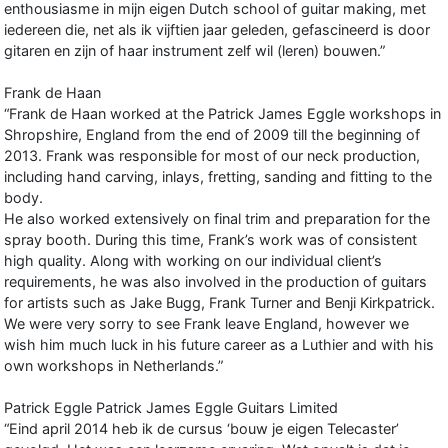
enthousiasme in mijn eigen Dutch school of guitar making, met
iedereen die, net als ik vijftien jaar geleden, gefascineerd is door
gitaren en zijn of haar instrument zelf wil (leren) bouwen.”
Frank de Haan
“Frank de Haan worked at the Patrick James Eggle workshops in
Shropshire, England from the end of 2009 till the beginning of
2013. Frank was responsible for most of our neck production,
including hand carving, inlays, fretting, sanding and fitting to the
body.
He also worked extensively on final trim and preparation for the
spray booth. During this time, Frank’s work was of consistent
high quality. Along with working on our individual client’s
requirements, he was also involved in the production of guitars
for artists such as Jake Bugg, Frank Turner and Benji Kirkpatrick.
We were very sorry to see Frank leave England, however we
wish him much luck in his future career as a Luthier and with his
own workshops in Netherlands.”
Patrick Eggle Patrick James Eggle Guitars Limited
“Eind april 2014 heb ik de cursus ‘bouw je eigen Telecaster’