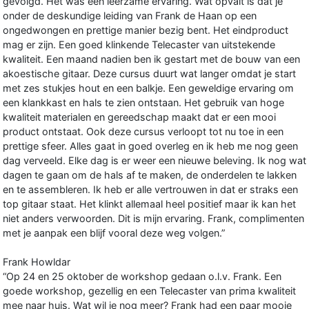
gevolgd. Het was een leerzame ervaring. Wat opvalt is dat je
onder de deskundige leiding van Frank de Haan op een
ongedwongen en prettige manier bezig bent. Het eindproduct
mag er zijn. Een goed klinkende Telecaster van uitstekende
kwaliteit. Een maand nadien ben ik gestart met de bouw van een
akoestische gitaar. Deze cursus duurt wat langer omdat je start
met zes stukjes hout en een balkje. Een geweldige ervaring om
een klankkast en hals te zien ontstaan. Het gebruik van hoge
kwaliteit materialen en gereedschap maakt dat er een mooi
product ontstaat. Ook deze cursus verloopt tot nu toe in een
prettige sfeer. Alles gaat in goed overleg en ik heb me nog geen
dag verveeld. Elke dag is er weer een nieuwe beleving. Ik nog wat
dagen te gaan om de hals af te maken, de onderdelen te lakken
en te assembleren. Ik heb er alle vertrouwen in dat er straks een
top gitaar staat. Het klinkt allemaal heel positief maar ik kan het
niet anders verwoorden. Dit is mijn ervaring. Frank, complimenten
met je aanpak een blijf vooral deze weg volgen.”
Frank Howldar
“Op 24 en 25 oktober de workshop gedaan o.l.v. Frank. Een
goede workshop, gezellig en een Telecaster van prima kwaliteit
mee naar huis. Wat wil je nog meer? Frank had een paar mooie