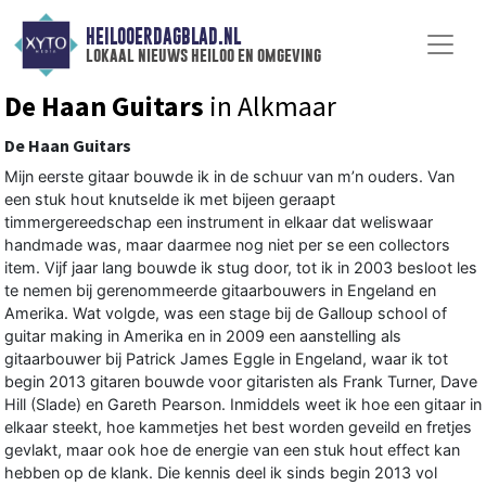
HEILOOERDAGBLAD.NL
lokaal nieuws heiloo en omgeving
De Haan Guitars
in Alkmaar
De Haan Guitars
Mijn eerste gitaar bouwde ik in de schuur van m’n ouders. Van
een stuk hout knutselde ik met bijeen geraapt
timmergereedschap een instrument in elkaar dat weliswaar
handmade was, maar daarmee nog niet per se een collectors
item. Vijf jaar lang bouwde ik stug door, tot ik in 2003 besloot les
te nemen bij gerenommeerde gitaarbouwers in Engeland en
Amerika. Wat volgde, was een stage bij de Galloup school of
guitar making in Amerika en in 2009 een aanstelling als
gitaarbouwer bij Patrick James Eggle in Engeland, waar ik tot
begin 2013 gitaren bouwde voor gitaristen als Frank Turner, Dave
Hill (Slade) en Gareth Pearson. Inmiddels weet ik hoe een gitaar in
elkaar steekt, hoe kammetjes het best worden geveild en fretjes
gevlakt, maar ook hoe de energie van een stuk hout effect kan
hebben op de klank. Die kennis deel ik sinds begin 2013 vol