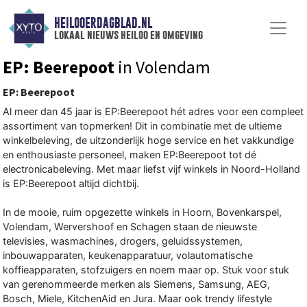
HEILOOERDAGBLAD.NL
lokaal nieuws heiloo en omgeving
EP: Beerepoot
in Volendam
EP: Beerepoot
Al meer dan 45 jaar is EP:Beerepoot hét adres voor een compleet
assortiment van topmerken! Dit in combinatie met de ultieme
winkelbeleving, de uitzonderlijk hoge service en het vakkundige
en enthousiaste personeel, maken EP:Beerepoot tot dé
electronicabeleving. Met maar liefst vijf winkels in Noord-Holland
is EP:Beerepoot altijd dichtbij.
In de mooie, ruim opgezette winkels in Hoorn, Bovenkarspel,
Volendam, Wervershoof en Schagen staan de nieuwste
televisies, wasmachines, drogers, geluidssystemen,
inbouwapparaten, keukenapparatuur, volautomatische
koffieapparaten, stofzuigers en noem maar op. Stuk voor stuk
van gerenommeerde merken als Siemens, Samsung, AEG,
Bosch, Miele, KitchenAid en Jura. Maar ook trendy lifestyle