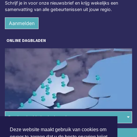
Schrijf je in voor onze nieuwsbrief en krijg wekelijks een
samenvatting van alle gebeurtenissen uit jouw regio.
Aanmelden
ONLINE DAGBLADEN
Overige dagbladen in de regio
Deze website maakt gebruik van cookies om
Algemene voorwaarden
ervoor te zorgen dat u de beste ervaring krijgt