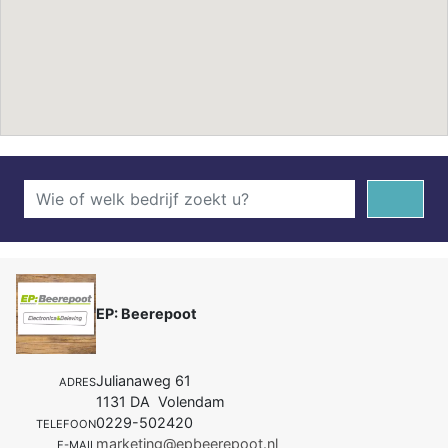
EP: Beerepoot
Julianaweg 61
ADRES
1131 DA Volendam
0229-502420
TELEFOON
marketing@epbeerepoot.nl
E-MAIL