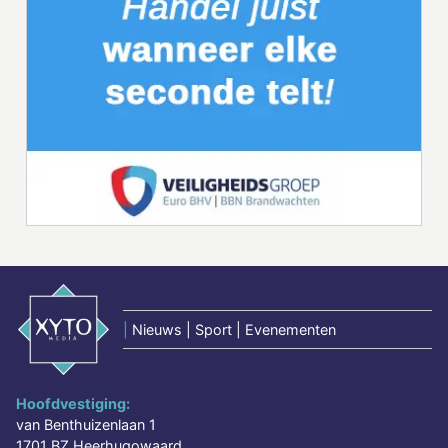
|
Nieuws | Sport | Evenementen
Hoofdvestiging:
van Benthuizenlaan 1
1701 BZ Heerhugowaard