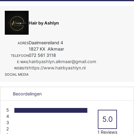
Hair by Ashlyn
Daalmeereiland 4
ADRES
1827 KX Alkmaar
072 561 3118
TELEFOON
hairbyashlyn.alkmaar@gmail.com
E-MAIL
https://www.hairbyashlyn.nl
WEBSITE
SOCIAL MEDIA
Beoordelingen
5
4
5.0
3
2
1 Reviews