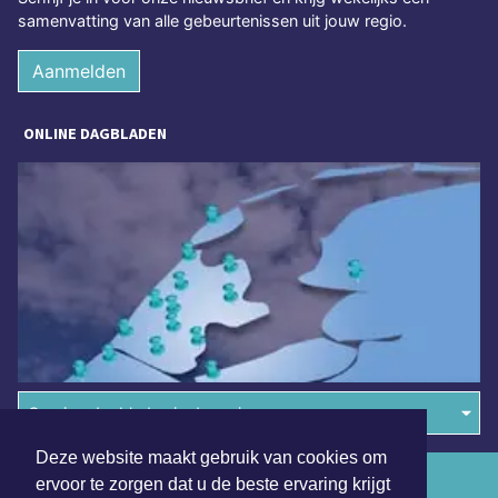
samenvatting van alle gebeurtenissen uit jouw regio.
Aanmelden
ONLINE DAGBLADEN
Overige dagbladen in de regio
Deze website maakt gebruik van cookies om
Algemene voorwaarden
ervoor te zorgen dat u de beste ervaring krijgt