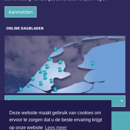
Aanmelden
ONLINE DAGBLADEN
Overige dagbladen in de regio
Deze website maakt gebruik van cookies om
Algemene voorwaarden
ervoor te zorgen dat u de beste ervaring krijgt
op onze website
Lees meer
Disclaimer