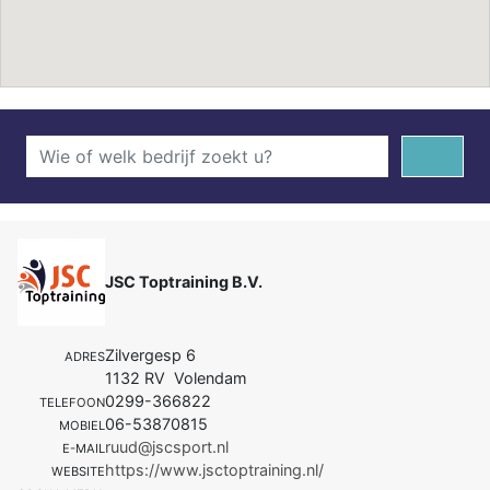
JSC Toptraining B.V.
Zilvergesp 6
ADRES
1132 RV Volendam
0299-366822
TELEFOON
06-53870815
MOBIEL
ruud@jscsport.nl
E-MAIL
https://www.jsctoptraining.nl/
WEBSITE