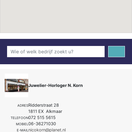
Juwelier-Horloger N. Korn
Ridderstraat 28
ADRES
1811 EX Alkmaar
072 515 5615
TELEFOON
06-36271030
MOBIEL
nicokorn@planet.nl
E-MAIL