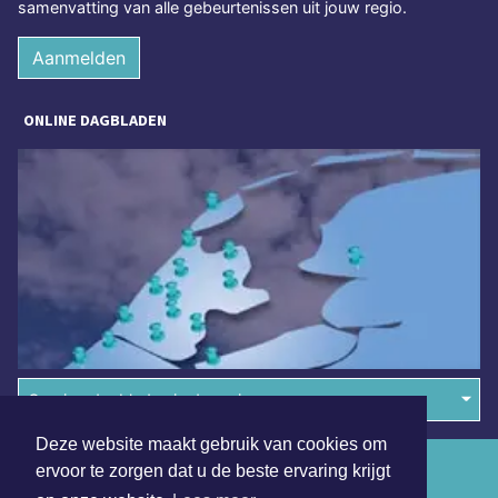
samenvatting van alle gebeurtenissen uit jouw regio.
Aanmelden
ONLINE DAGBLADEN
Overige dagbladen in de regio
Deze website maakt gebruik van cookies om
Algemene voorwaarden
ervoor te zorgen dat u de beste ervaring krijgt