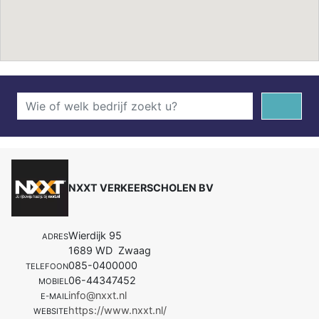
NXXT VERKEERSCHOLEN BV
Wierdijk 95
ADRES
1689 WD Zwaag
085-0400000
TELEFOON
06-44347452
MOBIEL
info@nxxt.nl
E-MAIL
https://www.nxxt.nl/
WEBSITE