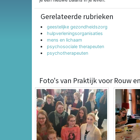
Gerelateerde rubrieken
geestelijke gezondheidszorg
hulpverleningsorganisaties
mens en lichaam
psychosociale therapeuten
psychotherapeuten
Foto's van Praktijk voor Rouw e