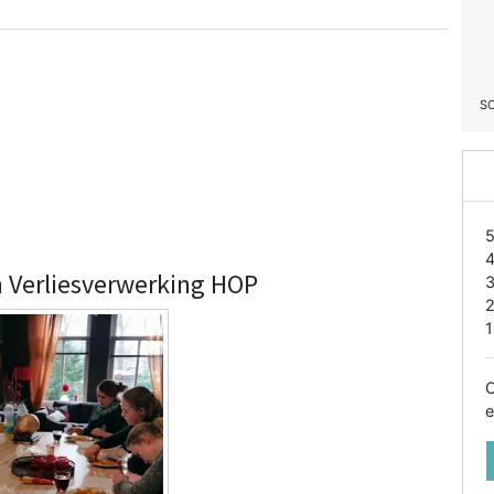
S
n Verliesverwerking HOP
1
O
e