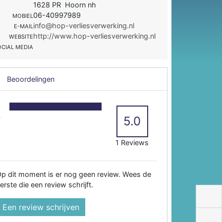
1628 PR Hoorn nh
06-40997989
MOBIEL
info@hop-verliesverwerking.nl
E-MAIL
http://www.hop-verliesverwerking.nl
WEBSITE
OCIAL MEDIA
Beoordelingen
5
4
5.0
3
2
1 Reviews
p dit moment is er nog geen review. Wees de
erste die een review schrijft.
Een review schrijven