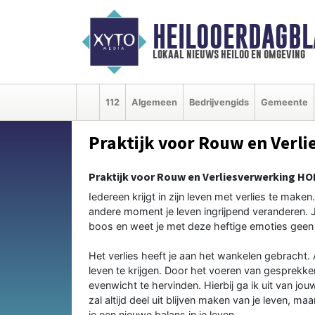
HEILOOERDAGBL
lokaal nieuws heiloo en omgeving
112
Algemeen
Bedrijvengids
Gemeente
Praktijk voor Rouw en Verl
Praktijk voor Rouw en Verliesverwerking HO
Iedereen krijgt in zijn leven met verlies te make
andere moment je leven ingrijpend veranderen. Je
boos en weet je met deze heftige emoties geen
Het verlies heeft je aan het wankelen gebracht. 
leven te krijgen. Door het voeren van gesprekken
evenwicht te hervinden. Hierbij ga ik uit van jo
zal altijd deel uit blijven maken van je leven, m
je een nieuwe balans in je leven.