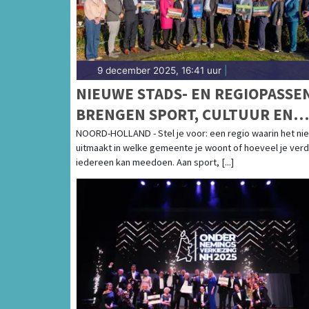
9 december 2025, 16:41 uur
|
NIEUWE STADS- EN REGIOPASSE
BRENGEN SPORT, CULTUUR EN
MEEDOEN DICHTERBIJ DAN OOIT
NOORD-HOLLAND - Stel je voor: een regio waarin het nie
uitmaakt in welke gemeente je woont of hoeveel je verd
iedereen kan meedoen. Aan sport, [...]