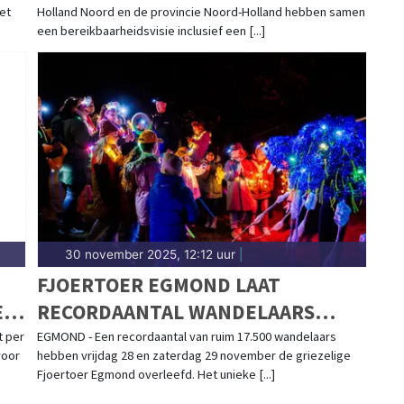
et
Holland Noord en de provincie Noord-Holland hebben samen
een bereikbaarheidsvisie inclusief een [...]
30 november 2025, 12:12 uur
|
FJOERTOER EGMOND LAAT
EN
RECORDAANTAL WANDELAARS
GRIEZELEN MET SPECTACULAIRE
t per
EGMOND - Een recordaantal van ruim 17.500 wandelaars
voor
hebben vrijdag 28 en zaterdag 29 november de griezelige
LICHTACTS
Fjoertoer Egmond overleefd. Het unieke [...]