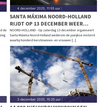
4 december 2025, 11:55 uur
|
SANTA MÁXIMA NOORD-HOLLAND
RIJDT OP 13 DECEMBER WEER
DOOR DE PROVINCIE
d de
NOORD-HOLLAND - Op zaterdag 13 december organiseert
zing
Santa Máxima Noord-Holland wederom de jaarijkse motorrit
waarbij honderd kerstmannen- en vrouwen [...]
3 december 2025, 15:25 uur
|