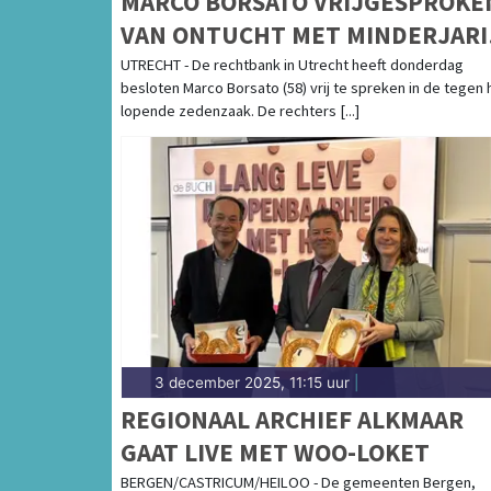
MARCO BORSATO VRIJGESPROKE
VAN ONTUCHT MET MINDERJARI
MEISJE
UTRECHT - De rechtbank in Utrecht heeft donderdag
besloten Marco Borsato (58) vrij te spreken in de tegen
lopende zedenzaak. De rechters [...]
3 december 2025, 11:15 uur
|
REGIONAAL ARCHIEF ALKMAAR
GAAT LIVE MET WOO-LOKET
BERGEN/CASTRICUM/HEILOO - De gemeenten Bergen,