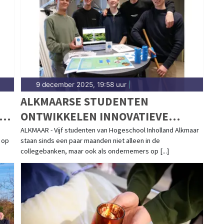
9 december 2025, 19:58 uur
|
ALKMAARSE STUDENTEN
RS
ONTWIKKELEN INNOVATIEVE
HANDGREEP DIE MEER GRIP GEEFT
ALKMAAR - Vijf studenten van Hogeschool Inholland Alkmaar
 op
staan sinds een paar maanden niet alleen in de
OP DE DAG
collegebanken, maar ook als ondernemers op [...]