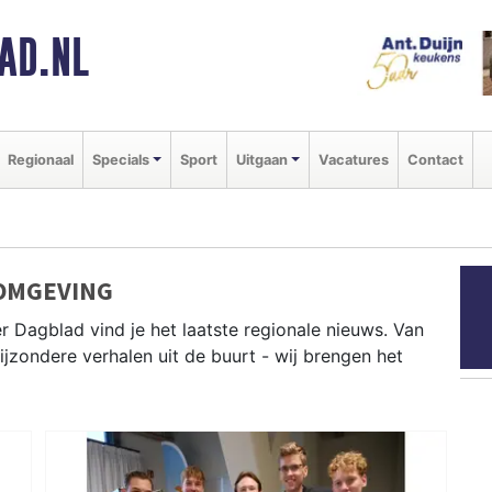
AD.NL
Regionaal
Specials
Sport
Uitgaan
Vacatures
Contact
 OMGEVING
r Dagblad vind je het laatste regionale nieuws. Van
bijzondere verhalen uit de buurt - wij brengen het
 Alkmaar, Castricum, Bergen en andere gemeenten in