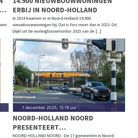
N
14.900 NIEUWBOUWWONINGEN
G
ERBIJ IN NOORD-HOLLAND
In 2024 kwamen er in Noord-Holland 14.900
 hem
nieuwbouwwoningen bij. Dat is fors meer dan in 2023. Dit
blijkt uit de woningbouwmonitor 2025 van de [...]
1 december 2025, 12:19 uur
|
NOORD-HOLLAND NOORD
PRESENTEERT
BEREIKBAARHEIDSVISIE
NOORD HOLLAND NOORD - De 17 gemeenten in Noord-