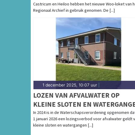
Castricum en Heiloo hebben het nieuwe Woo-loket van h
Regionaal Archief in gebruik genomen. De [...]
1 december 2025, 10:07 uur
|
LOZEN VAN AFVALWATER OP
KLEINE SLOTEN EN WATERGANG
PER 1 JANUARI 2026 VERBODEN
In 2024 is in de Waterschapsverordening opgenomen da
1 januari 2026 een lozingsverbod voor afvalwater geldt 
kleine sloten en watergangen [...]