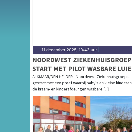
de regio Noord-Kennemerland.
11 december 2025, 10:43 uur
|
NOORDWEST ZIEKENHUISGROEP
START MET PILOT WASBARE LUIE
VOOR BABY'S
ALKMAAR/DEN HELDER - Noordwest Ziekenhuisgroep is
gestart met een proef waarbij baby's en kleine kinderen
de kraam- en kinderafdelingen wasbare [...]