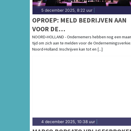
5 december 2025, 8:22 uur
|
OPROEP: MELD BEDRIJVEN AAN
VOOR DE
ONDERNEMINGSVERKIEZING
NOORD-HOLLAND - Ondernemers hebben nog een maan
tijd om zich aan te melden voor de Ondernemingsverkie
NOORD-HOLLAND 2026
Noord-Holland. Inschrijven kan tot en [...]
4 december 2025, 10:38 uur
|