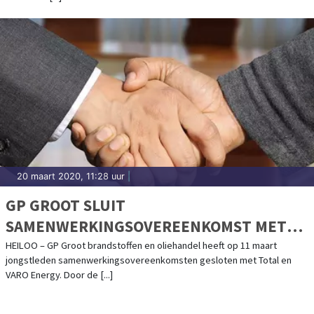
20 maart 2020, 11:28 uur
|
GP GROOT SLUIT
SAMENWERKINGSOVEREENKOMST MET
TOTAL EN VARO ENERGY
HEILOO – GP Groot brandstoffen en oliehandel heeft op 11 maart
jongstleden samenwerkingsovereenkomsten gesloten met Total en
VARO Energy. Door de [...]