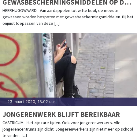
GEWASBESCHERMINGSMIDDELEN OP DE
JUISTE MANIER
HEERHUGOWAARD - Van aardappelen tot witte kool, de meeste
gewassen worden bespoten met gewasbeschermingsmiddelen. Bij het
onjuist toepassen van deze [...]
23 maart 2020, 18:02 uur
|
JONGERENWERK BLIJFT BEREIKBAAR
CASTRICUM - Het zijn rare tijden. Ook voor jongerenwerkers. Alle
jongerencentrums zijn dicht. Jongerenwerkers zijn niet meer op school
te vinden. [...]