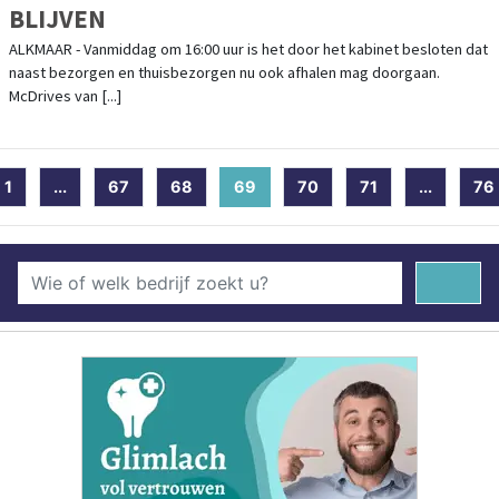
BLIJVEN
ALKMAAR - Vanmiddag om 16:00 uur is het door het kabinet besloten dat
naast bezorgen en thuisbezorgen nu ook afhalen mag doorgaan.
McDrives van [...]
1
...
67
68
69
(current)
70
71
...
76