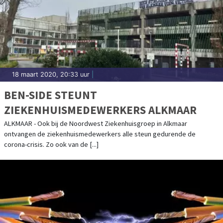
18 maart 2020, 20:33 uur
|
BEN-SIDE STEUNT
ZIEKENHUISMEDEWERKERS ALKMAAR
ALKMAAR - Ook bij de Noordwest Ziekenhuisgroep in Alkmaar
ontvangen de ziekenhuismedewerkers alle steun gedurende de
corona-crisis. Zo ook van de [...]