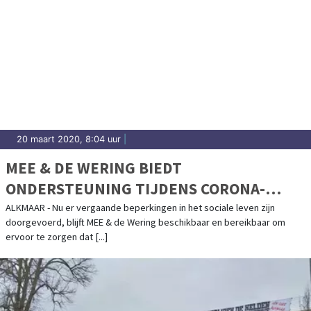
20 maart 2020, 8:04 uur
|
MEE & DE WERING BIEDT
ONDERSTEUNING TIJDENS CORONA-
CRISIS
ALKMAAR - Nu er vergaande beperkingen in het sociale leven zijn
doorgevoerd, blijft MEE & de Wering beschikbaar en bereikbaar om
ervoor te zorgen dat [...]