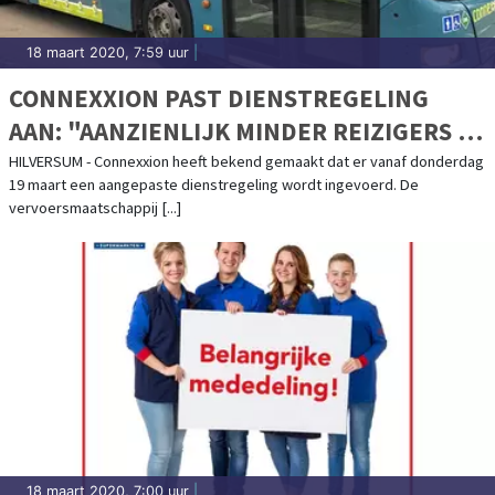
18 maart 2020, 7:59 uur
|
CONNEXXION PAST DIENSTREGELING
AAN: "AANZIENLIJK MINDER REIZIGERS IN
OPENBAAR VERVOER"
HILVERSUM - Connexxion heeft bekend gemaakt dat er vanaf donderdag
19 maart een aangepaste dienstregeling wordt ingevoerd. De
vervoersmaatschappij [...]
18 maart 2020, 7:00 uur
|