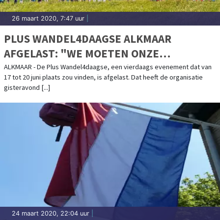
26 maart 2020, 7:47 uur
|
PLUS WANDEL4DAAGSE ALKMAAR
AFGELAST: "WE MOETEN ONZE
VERANTWOORDELIJKHEID BLIJVEN
ALKMAAR - De Plus Wandel4daagse, een vierdaags evenement dat van
17 tot 20 juni plaats zou vinden, is afgelast. Dat heeft de organisatie
NEMEN"
gisteravond [...]
24 maart 2020, 22:04 uur
|