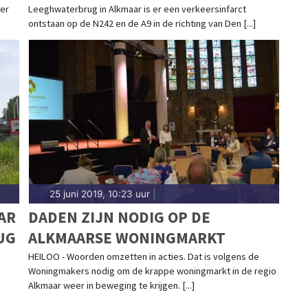
ier
Leeghwaterbrug in Alkmaar is er een verkeersinfarct
ontstaan op de N242 en de A9 in de richting van Den [...]
25 juni 2019, 10:23 uur
|
AR
DADEN ZIJN NODIG OP DE
UG
ALKMAARSE WONINGMARKT
HEILOO - Woorden omzetten in acties. Dat is volgens de
Woningmakers nodig om de krappe woningmarkt in de regio
Alkmaar weer in beweging te krijgen. [...]