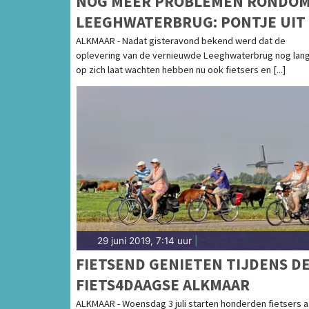
NOG MEER PROBLEMEN RONDO
LEEGHWATERBRUG: PONTJE UIT
VAART
ALKMAAR - Nadat gisteravond bekend werd dat de
oplevering van de vernieuwde Leeghwaterbrug nog lan
op zich laat wachten hebben nu ook fietsers en [...]
29 juni 2019, 7:14 uur
|
FIETSEND GENIETEN TIJDENS D
FIETS4DAAGSE ALKMAAR
ALKMAAR - Woensdag 3 juli starten honderden fietsers 