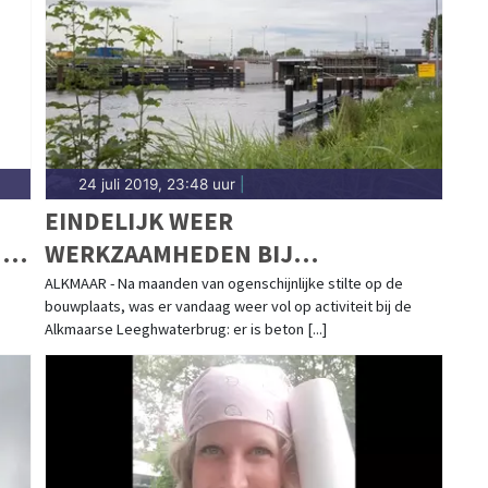
24 juli 2019, 23:48 uur
|
EINDELIJK WEER
N
WERKZAAMHEDEN BIJ
LEEGHWATERBRUG:
ALKMAAR - Na maanden van ogenschijnlijke stilte op de
bouwplaats, was er vandaag weer vol op activiteit bij de
BOUWVAKKERS STORTEN BETON
Alkmaarse Leeghwaterbrug: er is beton [...]