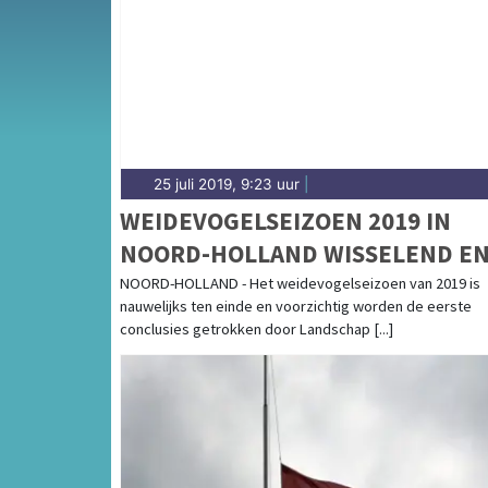
de regio Noord-Kennemerland.
25 juli 2019, 9:23 uur
|
WEIDEVOGELSEIZOEN 2019 IN
NOORD-HOLLAND WISSELEND E
HEEL GESPREID
NOORD-HOLLAND - Het weidevogelseizoen van 2019 is
nauwelijks ten einde en voorzichtig worden de eerste
conclusies getrokken door Landschap [...]