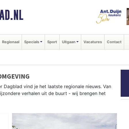
AD.NL
Regionaal
Specials
Sport
Uitgaan
Vacatures
Contact
 OMGEVING
r Dagblad vind je het laatste regionale nieuws. Van
bijzondere verhalen uit de buurt - wij brengen het
 Alkmaar, Castricum, Bergen en andere gemeenten in