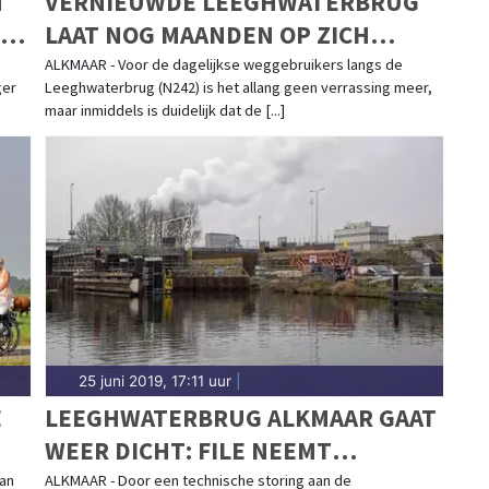
M
VERNIEUWDE LEEGHWATERBRUG
 DE
LAAT NOG MAANDEN OP ZICH
WACHTEN
ALKMAAR - Voor de dagelijkse weggebruikers langs de
ger
Leeghwaterbrug (N242) is het allang geen verrassing meer,
maar inmiddels is duidelijk dat de [...]
25 juni 2019, 17:11 uur
|
E
LEEGHWATERBRUG ALKMAAR GAAT
WEER DICHT: FILE NEEMT
LANGZAAM AF
aan
ALKMAAR - Door een technische storing aan de