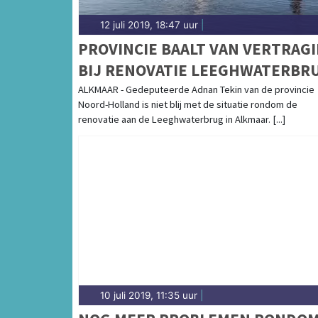
12 juli 2019, 18:47 uur
|
PROVINCIE BAALT VAN VERTRAG
BIJ RENOVATIE LEEGHWATERBR
'MAAR VEILIGHEID STAAT VOORO
ALKMAAR - Gedeputeerde Adnan Tekin van de provincie
Noord-Holland is niet blij met de situatie rondom de
renovatie aan de Leeghwaterbrug in Alkmaar. [...]
10 juli 2019, 11:35 uur
|