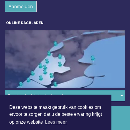
Aanmelden
ONLINE DAGBLADEN
Overige dagbladen in de regio
Deze website maakt gebruik van cookies om
Algemene voorwaarden
ervoor te zorgen dat u de beste ervaring krijgt
op onze website
Lees meer
Disclaimer