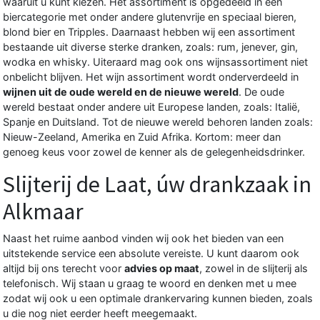
waaruit u kunt kiezen. Het assortiment is opgedeeld in een
biercategorie met onder andere glutenvrije en speciaal bieren,
blond bier en Tripples. Daarnaast hebben wij een assortiment
bestaande uit diverse sterke dranken, zoals: rum, jenever, gin,
wodka en whisky. Uiteraard mag ook ons wijnsassortiment niet
onbelicht blijven. Het wijn assortiment wordt onderverdeeld in
wijnen uit de oude wereld en de nieuwe wereld
. De oude
wereld bestaat onder andere uit Europese landen, zoals: Italië,
Spanje en Duitsland. Tot de nieuwe wereld behoren landen zoals:
Nieuw-Zeeland, Amerika en Zuid Afrika. Kortom: meer dan
genoeg keus voor zowel de kenner als de gelegenheidsdrinker.
Slijterij de Laat, úw drankzaak in
Alkmaar
Naast het ruime aanbod vinden wij ook het bieden van een
uitstekende service een absolute vereiste. U kunt daarom ook
altijd bij ons terecht voor
advies op maat
, zowel in de slijterij als
telefonisch. Wij staan u graag te woord en denken met u mee
zodat wij ook u een optimale drankervaring kunnen bieden, zoals
u die nog niet eerder heeft meegemaakt.