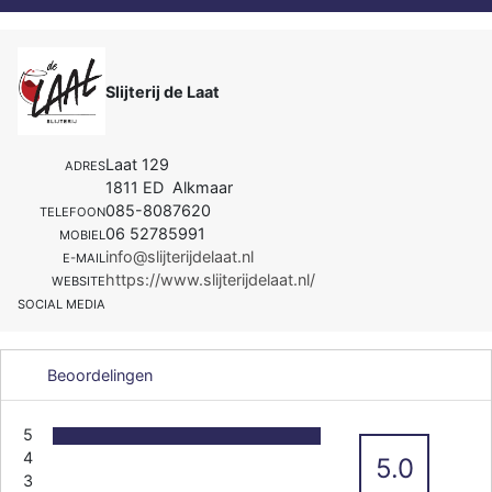
Slijterij de Laat
Laat 129
ADRES
1811 ED Alkmaar
085-8087620
TELEFOON
06 52785991
MOBIEL
info@slijterijdelaat.nl
E-MAIL
https://www.slijterijdelaat.nl/
WEBSITE
SOCIAL MEDIA
Beoordelingen
5
4
5.0
3