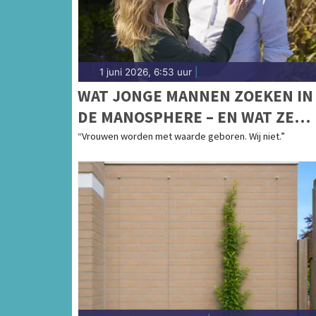
1 juni 2026, 6:53 uur
|
WAT JONGE MANNEN ZOEKEN IN
DE MANOSPHERE – EN WAT ZE
EIGENLIJK MISSEN
“Vrouwen worden met waarde geboren. Wij niet.”