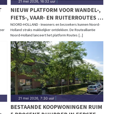
21 mei 2026, 16:32 uur
|
T
NIEUW PLATFORM VOOR WANDEL-,
FIETS-, VAAR- EN RUITERROUTES IN
NOORD-HOLLAND
NOORD-HOLLAND - Inwoners en bezoekers kunnen Noord-
eer
Holland straks makkelijker ontdekken. De Routealliantie
Noord-Holland lanceert het platform Routes [...]
21 mei 2026, 7:30 uur
|
BESTAANDE KOOPWONINGEN RUIM
n