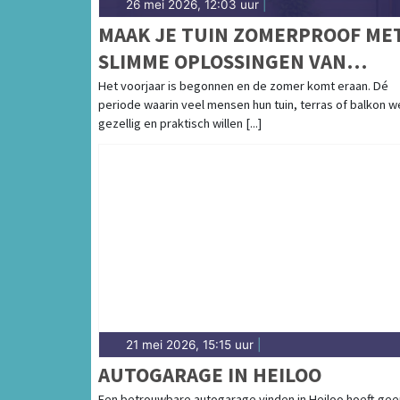
26 mei 2026, 12:03 uur
|
MAAK JE TUIN ZOMERPROOF ME
SLIMME OPLOSSINGEN VAN
STAALKABELSTUNTER
Het voorjaar is begonnen en de zomer komt eraan. Dé
periode waarin veel mensen hun tuin, terras of balkon w
gezellig en praktisch willen [...]
21 mei 2026, 15:15 uur
|
AUTOGARAGE IN HEILOO
Een betrouwbare autogarage vinden in Heiloo hoeft gee