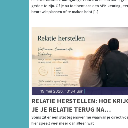
gedoe te zijn. Of je nu toe bent aan een APK-keuring, ee
beurt wilt plannen of te maken hebt [...]
19 mei 2026, 13:34 uur
|
RELATIE HERSTELLEN: HOE KRIJ
JE JE RELATIE TERUG NA
VERTROUWENSBREUK EN
Soms zit er een stel tegenover me waarvan je direct voe
hier speelt veel meer dan alleen wat
AFSTAND?