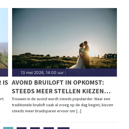
13 mei 2026, 14:00 uur
|
 IS
AVOND BRUILOFT IN OPKOMST:
STEEDS MEER STELLEN KIEZEN
VOOR EEN CEREMONIE BIJ
rt.
Trouwen in de avond wordt steeds populairder. Waar een
traditionele bruiloft vaak al vroeg op de dag begint, kiezen
ZONSONDERGANG
steeds meer bruidsparen ervoor om [...]