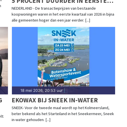
5 PROCENT DUURDER IN EERSTE
n
KWARTAAL
NEDERLAND - De transactieprijzen van bestaande
koopwoningen waren in het eerste kwartaal van 2026 in bijna
alle gemeenten hoger dan een jaar eerder. [...]
18 mei 2026, 20:53 uur
|
G
EKOWAX BIJ SNEEK IN-WATER
SNEEK- Voor de tweede maal wordt op het Kolmeersland,
beter bekend als het Starteiland in het Sneekermeer, Sneek
lt:
in-water gehouden. [...]