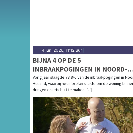
4 juni 2026, 11:12 uur
|
BIJNA 4 OP DE 5
INBRAAKPOGINGEN IN NOORD-
HOLLAND SUCCESVOL
Vorig jaar slaagde 78,8% van de inbraakpogingen in Noo
Holland, waarbij het inbrekers lukte om de woning binne
dringen en iets buit te maken. [...]