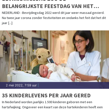
BELANGRIJKSTE FEESTDAG VAN HET
JAAR MOETEN ZIJN
NEDERLAND - Bevrijdingsdag 2022 werd dit jaar weer massaal gevierd.
Na twee jaar corona zonder festiviteiten en ondanks het feit dat het dit
jaar [...]
2 mei 2022, 7:59 uur
|
35 KINDERLEVENS PER JAAR GERED
In Nederland worden jaarlijks 1.500 kinderen geboren met een
hartafwijking. Ongeveer een kwart van deze hartekinderen heeft een