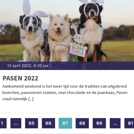
13 april 2022, 6:30 uur
|
PASEN 2022
Aankomend weekend is het weer tijd voor de tradities van uitgebreid
brunchen, paaseieren zoeken, veel chocolade en de paashaas, Pasen
staat namelijk [...]
1
...
65
66
67
(current)
68
69
...
81