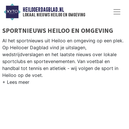
HEILOOERDAGBLAD.NL
lokaal nieuws heiloo en omgeving
SPORTNIEUWS HEILOO EN OMGEVING
Al het sportnieuws uit Heiloo en omgeving op een plek.
Op Heilooer Dagblad vind je uitslagen,
wedstrijdverslagen en het laatste nieuws over lokale
sportclubs en sportevenementen. Van voetbal en
handbal tot tennis en atletiek - wij volgen de sport in
Heiloo op de voet.
LOKALE SPORT HEILOO
Van SV Heiloo en CKV Heiloo tot tennis bij TC Heiloo en
fietsen langs de Kennemer Golf en de duinen — sport in
Heiloo heeft een actief gemeenschapsleven. Blijf op de
hoogte van alle sportieve uitslagen en prestaties in
Heiloo.