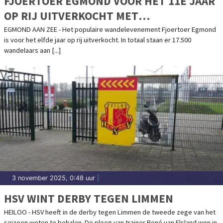
FJOERTOER EGMOND VOOR HET 11E JAAR
OP RIJ UITVERKOCHT MET
RECORDAANTAL WANDELAARS
EGMOND AAN ZEE - Het populaire wandelevenement Fjoertoer Egmond
is voor het elfde jaar op rij uitverkocht. In totaal staan er 17.500
wandelaars aan [...]
3 november 2025, 0:48 uur
|
HSV WINT DERBY TEGEN LIMMEN
HEILOO - HSV heeft in de derby tegen Limmen de tweede zege van het
seizoen weten te behalen. De ploeg van trainer René van Elsland won in