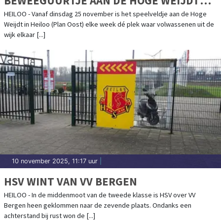
BEWEEGUURTJE AAN DE HOGE WEIJDT
(PLAN OOST)
HEILOO - Vanaf dinsdag 25 november is het speelveldje aan de Hoge
Weijdt in Heiloo (Plan Oost) elke week dé plek waar volwassenen uit de
wijk elkaar [...]
10 november 2025, 11:17 uur
|
HSV WINT VAN VV BERGEN
HEILOO - In de middenmoot van de tweede klasse is HSV over VV
Bergen heen geklommen naar de zevende plaats. Ondanks een
achterstand bij rust won de [...]