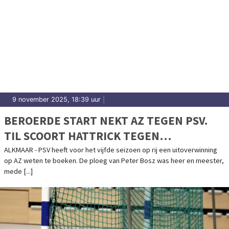
9 november 2025, 18:39 uur
|
BEROERDE START NEKT AZ TEGEN PSV.
TIL SCOORT HATTRICK TEGEN
VOORMALIGE CLUB
ALKMAAR - PSV heeft voor het vijfde seizoen op rij een uitoverwinning
op AZ weten te boeken. De ploeg van Peter Bosz was heer en meester,
mede [...]