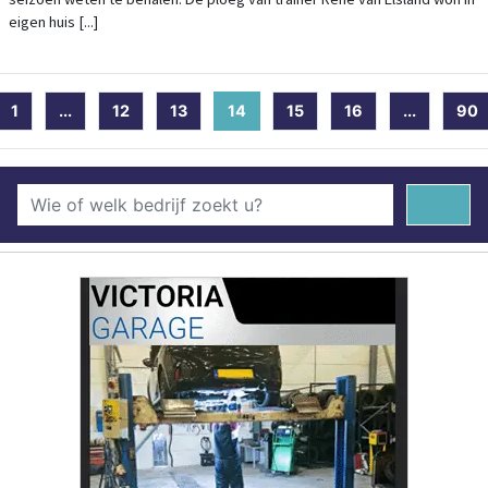
eigen huis [...]
1
...
12
13
14
(current)
15
16
...
90